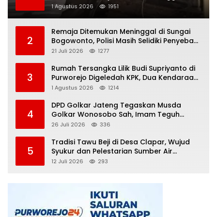
Dunia, Polisi Masih Selidiki Penyebab
1 Agustus 2026
1951
Remaja Ditemukan Meninggal di Sungai
2
Bogowonto, Polisi Masih Selidiki Penyebab
Kematian
21 Juli 2026
1277
Rumah Tersangka Lilik Budi Supriyanto di
3
Purworejo Digeledah KPK, Dua Kendaraan
Diamankan
1 Agustus 2026
1214
DPD Golkar Jateng Tegaskan Musda
4
Golkar Wonosobo Sah, Imam Teguh
Purnomo Terpilih Secara Aklamasi
26 Juli 2026
336
Tradisi Tawu Beji di Desa Clapar, Wujud
5
Syukur dan Pelestarian Sumber Air
Kehidupan yang Tak Pernah Kering
12 Juli 2026
293