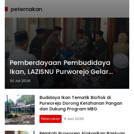
peternakan
Pemberdayaan Pembudidaya
Ikan, LAZISNU Purworejo Gelar
Pelatihan Budidaya Gurame dan
30 Juli 2026
Pembuatan Pelet di Kedungloteng
Budidaya Ikan Tematik Bioflok di
Purworejo Dorong Ketahanan Pangan
dan Dukung Program MBG
Peternakan
9 Juni 2026
Pemkab Purworejo Alokasikan Bantuan