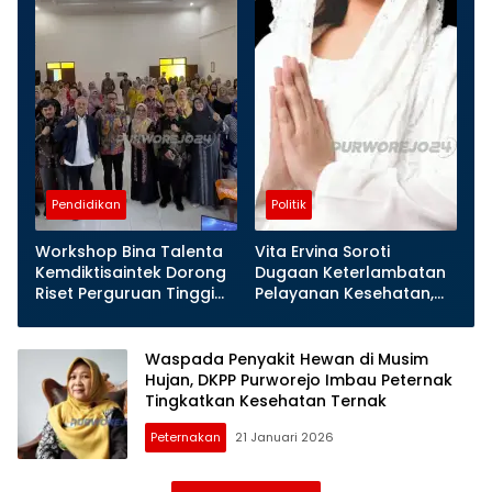
Pendidikan
Politik
Workshop Bina Talenta
Vita Ervina Soroti
Kemdiktisaintek Dorong
Dugaan Keterlambatan
Riset Perguruan Tinggi
Pelayanan Kesehatan,
Lebih Berdampak bagi
Dorong Evaluasi dan
Purworejo
Penguatan Etika Tenaga
Medis
Waspada Penyakit Hewan di Musim
Hujan, DKPP Purworejo Imbau Peternak
Tingkatkan Kesehatan Ternak
Peternakan
21 Januari 2026