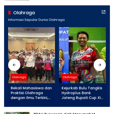
Olahraga
Informasi Seputar Dunia Olahraga
Olahraga
Olahraga
s
Bekali Mahasiswa dan
Kejurkab Bulu Tangkis
Praktisi Olahraga
Hydroplus Bank
dengan Ilmu Terkini,
Jateng Bupati Cup XI
UMNU Kebumen Gelar
2026. Mahasiswa
Pelatihan Kondisi Fisik
UMNU Kebumen Raih
Bersama Pakar
Juara 1