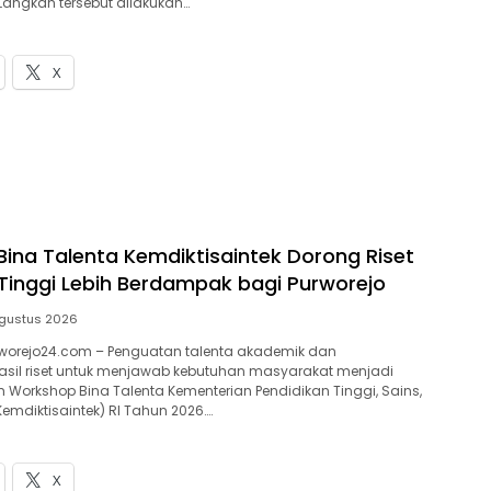
 Langkah tersebut dilakukan…
X
ina Talenta Kemdiktisaintek Dorong Riset
Tinggi Lebih Berdampak bagi Purworejo
gustus 2026
worejo24.com – Penguatan talenta akademik dan
sil riset untuk menjawab kebutuhan masyarakat menjadi
 Workshop Bina Talenta Kementerian Pendidikan Tinggi, Sains,
emdiktisaintek) RI Tahun 2026….
X