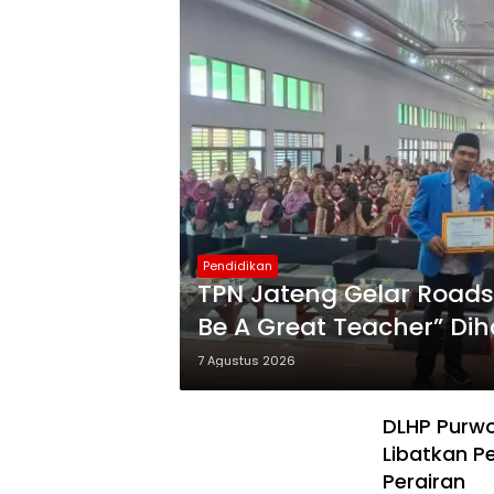
Pendidikan
TPN Jateng Gelar Road
Be A Great Teacher” Dih
7 Agustus 2026
DLHP Purwo
Libatkan P
Perairan