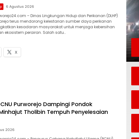
p
6 Agustus 2026
orejo24.com – Dinas Lingkungan Hidup dan Perikanan (DLHP)
rejo terus mendorong kelestarian sumber daya perikanan
ngkatkan kesadaran masyarakat untuk menjaga kebersihan
an ekosistem perairan. Salah satu…
X
 PCNU Purworejo Dampingi Pondok
Minhajut Tholibin Tempuh Penyelesaian
tus 2026
worejo24.com – Pengurus Cabang Nahdlatul Ulama (PCNU)