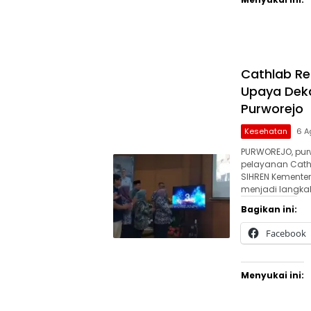
Cathlab Res
Upaya Dek
Purworejo
Kesehatan
6 A
PURWOREJO, purw
pelayanan Cathe
SIHREN Kementeri
menjadi langka
Bagikan ini:
Facebook
Menyukai ini: