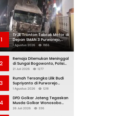
Truk Tronton Tabrak Motor di
1
Depan SMAN 3 Purworejo,
Korban Meninggal Dunia,
1 Agustus 2026
1955
Polisi Masih Selidiki Penyebab
Remaja Ditemukan Meninggal
2
di Sungai Bogowonto, Polisi
Masih Selidiki Penyebab
21 Juli 2026
1277
Kematian
Rumah Tersangka Lilik Budi
3
Supriyanto di Purworejo
Digeledah KPK, Dua
1 Agustus 2026
1218
Kendaraan Diamankan
DPD Golkar Jateng Tegaskan
4
Musda Golkar Wonosobo
Sah, Imam Teguh Purnomo
26 Juli 2026
336
Terpilih Secara Aklamasi