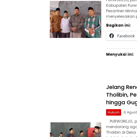
Kabupaten Purw
Pesantren Minha
menyelesaikan 
Bagikan ini:
Facebook
Menyukai ini:
Jelang Ren
Tholibin, 
hingga Gug
Hukum
6 Agus
PURWOREJO, pur
mendorong agar
Tholibin di Des