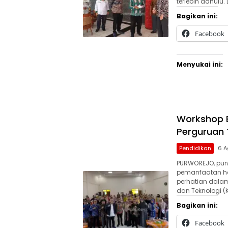
terlebih dahulu.
Bagikan ini:
Facebook
Menyukai ini:
Workshop B
Perguruan 
Pendidikan
6 A
PURWOREJO, pur
pemanfaatan ha
perhatian dalam
dan Teknologi (K
Bagikan ini:
Facebook