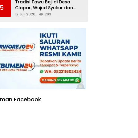
Tradisi Tawu Beji di Desa
5
Clapar, Wujud Syukur dan
Pelestarian Sumber Air
12 Juli 2026
293
Kehidupan yang Tak Pernah
Kering
aman Facebook