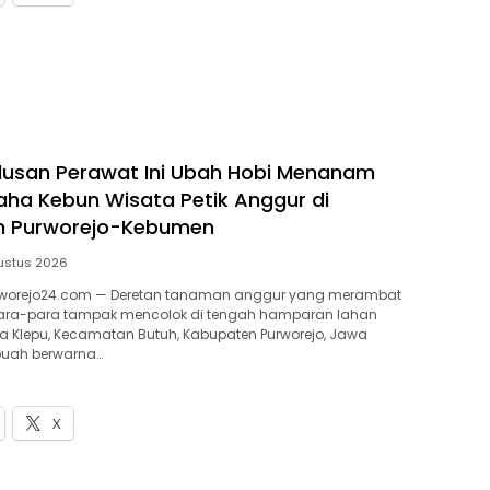
usan Perawat Ini Ubah Hobi Menanam
aha Kebun Wisata Petik Anggur di
n Purworejo-Kebumen
ustus 2026
worejo24.com — Deretan tanaman anggur yang merambat
para-para tampak mencolok di tengah hamparan lahan
sa Klepu, Kecamatan Butuh, Kabupaten Purworejo, Jawa
buah berwarna…
X