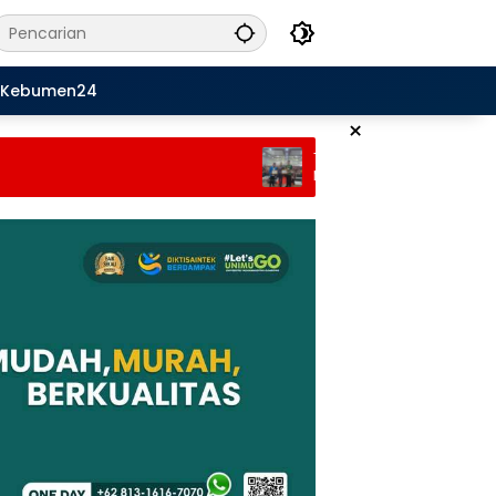
Kebumen24
×
TPN Jateng Gelar Roadshow Seminar
Nasional “How To Be A Great Teacher”
Dihadiri Ribuan Guru di Purworejo