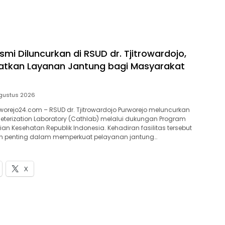
mi Diluncurkan di RSUD dr. Tjitrowardojo,
atkan Layanan Jantung bagi Masyarakat
gustus 2026
orejo24.com – RSUD dr. Tjitrowardojo Purworejo meluncurkan
terization Laboratory (Cathlab) melalui dukungan Program
an Kesehatan Republik Indonesia. Kehadiran fasilitas tersebut
h penting dalam memperkuat pelayanan jantung…
X