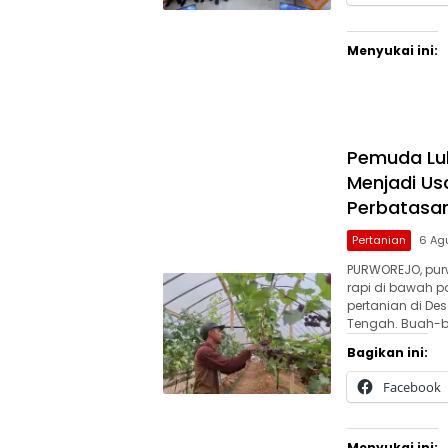
Menyukai ini:
Pemuda Lul
Menjadi Us
Perbatasa
Pertanian
6 Ag
PURWOREJO, pur
rapi di bawah 
pertanian di De
Tengah. Buah-
Bagikan ini:
Facebook
Menyukai ini: