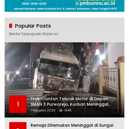
Popular Posts
Berita Terpopuler Bulan ini
Truk Tronton Tabrak Motor di Depan
1
SMAN 3 Purworejo, Korban Meninggal
Dunia, Polisi Masih Selidiki Penyebab
1 Agustus 2026
1948
Remaja Ditemukan Meninggal di Sungai