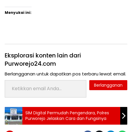
Menyukai ini:
Eksplorasi konten lain dari
Purworejo24.com
Berlangganan untuk dapatkan pos terbaru lewat email.
Ketikkan email Anda...
Berlangganan
Tag:
SIM Digital Permudah Pengendara, Polres
24 jam
Purworejo Jelaskan Cara dan Fungsinya
purworejo