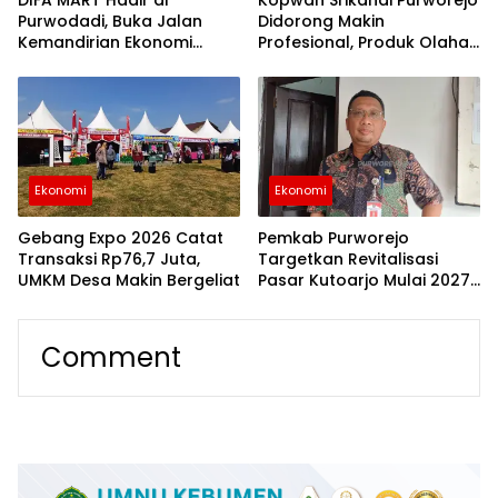
DIFA MART Hadir di
Kopwan Srikandi Purworejo
Purwodadi, Buka Jalan
Didorong Makin
Kemandirian Ekonomi
Profesional, Produk Olahan
Penyandang Disabilitas
Kelapa Tembus Pasar
Internasional
Ekonomi
Ekonomi
Gebang Expo 2026 Catat
Pemkab Purworejo
Transaksi Rp76,7 Juta,
Targetkan Revitalisasi
UMKM Desa Makin Bergeliat
Pasar Kutoarjo Mulai 2027,
Persiapkan Studi
Kelayakan hingga DED
Comment