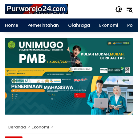
Langsung
ke
konten
Home
Pemerintahan
Olahraga
Ekonomi
Polit
Beranda
Ekonomi