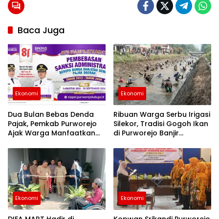
berita
24
jam
berita
Baca Juga
purworejo
berita
purworejo
hari ini
Berita
Purworejo
Terkini
Ekonomi
Ekonomi
berita
terkini
purworejo
Dua Bulan Bebas Denda
Ribuan Warga Serbu Irigasi
Pajak, Pemkab Purworejo
Silekor, Tradisi Gogoh Ikan
Mbg
Ajak Warga Manfaatkan
di Purworejo Banjir
Relaksasi hingga 30
Antusiasme
Sppg
September
Ekonomi
Ekonomi