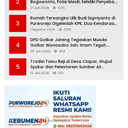
2
Bogowonto, Polisi Masih Selidiki Penyebab
Kematian
21 Juli 2026
1274
Rumah Tersangka Lilik Budi Supriyanto di
3
Purworejo Digeledah KPK, Dua Kendaraan
Diamankan
1 Agustus 2026
1206
DPD Golkar Jateng Tegaskan Musda
4
Golkar Wonosobo Sah, Imam Teguh
Purnomo Terpilih Secara Aklamasi
26 Juli 2026
334
Tradisi Tawu Beji di Desa Clapar, Wujud
5
Syukur dan Pelestarian Sumber Air
Kehidupan yang Tak Pernah Kering
12 Juli 2026
292