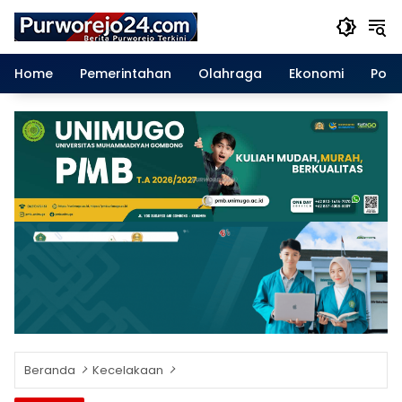
Langsung
ke
konten
Home
Pemerintahan
Olahraga
Ekonomi
Polit
Beranda
Kecelakaan