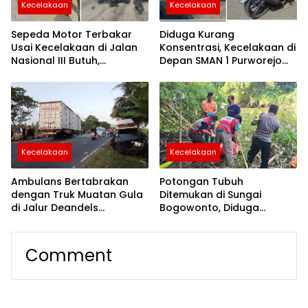
Kecelakaan
Kecelakaan
Sepeda Motor Terbakar
Diduga Kurang
Usai Kecelakaan di Jalan
Konsentrasi, Kecelakaan di
Nasional III Butuh,
Depan SMAN 1 Purworejo
Pengendara Alami Luka
Sebabkan Satu Pelajar
Ringan
Meninggal Dunia
Kecelakaan
Kecelakaan
Ambulans Bertabrakan
Potongan Tubuh
dengan Truk Muatan Gula
Ditemukan di Sungai
di Jalur Deandels
Bogowonto, Diduga
Purworejo, Sopir Meninggal
Korban Laka Sungai
Dunia
Wonosobo
Comment