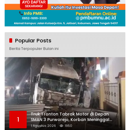
Popular Posts
Berita Terpopuler Bulan ini
Truk Tronton Tabrak Motor di Depan
1
SMAN 3 Purworejo, Korban Meninggal
Dunia, Polisi Masih Selidiki Penyebab
1 Agustus 2026
1950