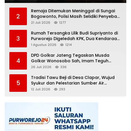
Remaja Ditemukan Meninggal di Sungai
2
Bogowonto, Polisi Masih Selidiki Penyebab
Kematian
21 Juli 2026
1277
Rumah Tersangka Lilik Budi Supriyanto di
3
Purworejo Digeledah KPK, Dua Kendaraan
Diamankan
1 Agustus 2026
1214
DPD Golkar Jateng Tegaskan Musda
4
Golkar Wonosobo Sah, Imam Teguh
Purnomo Terpilih Secara Aklamasi
26 Juli 2026
336
Tradisi Tawu Beji di Desa Clapar, Wujud
5
Syukur dan Pelestarian Sumber Air
Kehidupan yang Tak Pernah Kering
12 Juli 2026
293