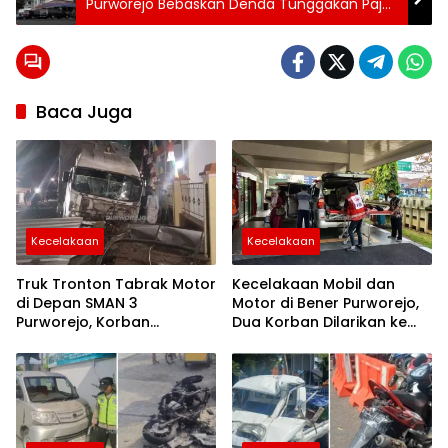
24 jam
Purworejo Bebaskan Denda Tunggakan Pajak
purworejo
Daerah
Laka
kereta
berita
24
jam
berita
Baca Juga
purworejo
berita
purworejo
hari ini
Berita
Purworejo
Terkini
Kecelakaan
Kecelakaan
berita
terkini
purworejo
Truk Tronton Tabrak Motor
Kecelakaan Mobil dan
di Depan SMAN 3
Motor di Bener Purworejo,
Purworejo, Korban
Dua Korban Dilarikan ke
Meninggal Dunia, Polisi
RSUD Tjitrowardojo
Masih Selidiki Penyebab