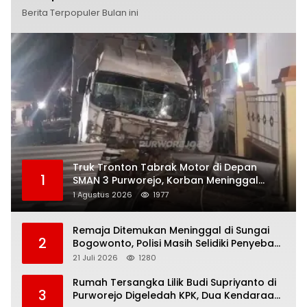
Berita Terpopuler Bulan ini
Truk Tronton Tabrak Motor di Depan
1
SMAN 3 Purworejo, Korban Meninggal
Dunia, Polisi Masih Selidiki Penyebab
1 Agustus 2026
1977
Remaja Ditemukan Meninggal di Sungai
2
Bogowonto, Polisi Masih Selidiki Penyebab
Kematian
21 Juli 2026
1280
Rumah Tersangka Lilik Budi Supriyanto di
3
Purworejo Digeledah KPK, Dua Kendaraan