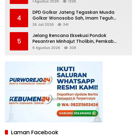
Diamankan
1 Agustus 2026
1226
DPD Golkar Jateng Tegaskan Musda
4
Golkar Wonosobo Sah, Imam Teguh
Purnomo Terpilih Secara Aklamasi
26 Juli 2026
341
Jelang Rencana Eksekusi Pondok
5
Pesantren Minhajut Tholibin, Pemkab
Purworejo Dorong Penundaan hingga
6 Agustus 2026
308
Gugatan Perdata Diproses
Laman Facebook