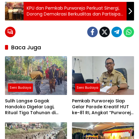
Tag:
KPU dan Pemkab Purworejo Perkuat Sinergi,
24 jam
Dorong Demokrasi Berkualitas dan Partisipasi
purworejo
Masyarakat
berita
24
jam
berita
Baca Juga
purworejo
berita
purworejo
hari ini
Berita
Purworejo
Terkini
Seni Budaya
Seni Budaya
berita
terkini
purworejo
Sulih Langse Gagak
Pemkab Purworejo Siap
Handoko Digelar Lagi,
Gelar Parade Kreatif HUT
Ritual Tiga Tahunan di
ke-81 RI, Angkat “Purworejo
Loano Ini Simpan Jejak
Berseri”, Jadi Etalase
Perjuangan Diponegoro
Ekonomi Kreatif dan
Program Daerah