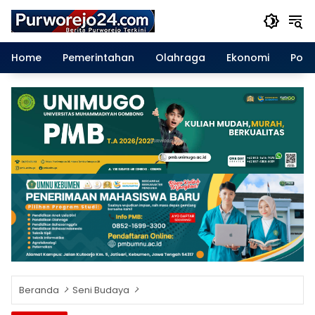
Langsung
ke
konten
Home
Pemerintahan
Olahraga
Ekonomi
Polit
Beranda
Seni Budaya