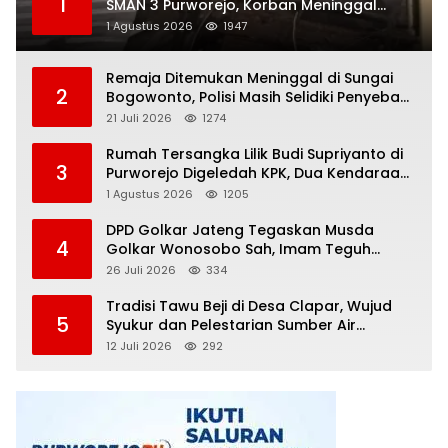
1
SMAN 3 Purworejo, Korban Meninggal
Dunia, Polisi Masih Selidiki Penyebab
1 Agustus 2026
1947
Remaja Ditemukan Meninggal di Sungai
2
Bogowonto, Polisi Masih Selidiki Penyebab
Kematian
21 Juli 2026
1274
Rumah Tersangka Lilik Budi Supriyanto di
3
Purworejo Digeledah KPK, Dua Kendaraan
Diamankan
1 Agustus 2026
1205
DPD Golkar Jateng Tegaskan Musda
4
Golkar Wonosobo Sah, Imam Teguh
Purnomo Terpilih Secara Aklamasi
26 Juli 2026
334
Tradisi Tawu Beji di Desa Clapar, Wujud
5
Syukur dan Pelestarian Sumber Air
Kehidupan yang Tak Pernah Kering
12 Juli 2026
292