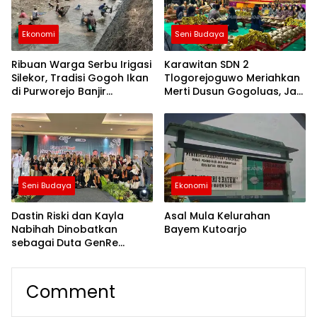
Ekonomi
Seni Budaya
Ribuan Warga Serbu Irigasi
Karawitan SDN 2
Silekor, Tradisi Gogoh Ikan
Tlogorejoguwo Meriahkan
di Purworejo Banjir
Merti Dusun Gogoluas, Jadi
Antusiasme
Ajang Generasi Muda
Lestarikan Budaya Jawa
Seni Budaya
Ekonomi
Dastin Riski dan Kayla
Asal Mula Kelurahan
Nabihah Dinobatkan
Bayem Kutoarjo
sebagai Duta GenRe
Purworejo 2026, Siap Jadi
Agen Perubahan Remaja
Comment