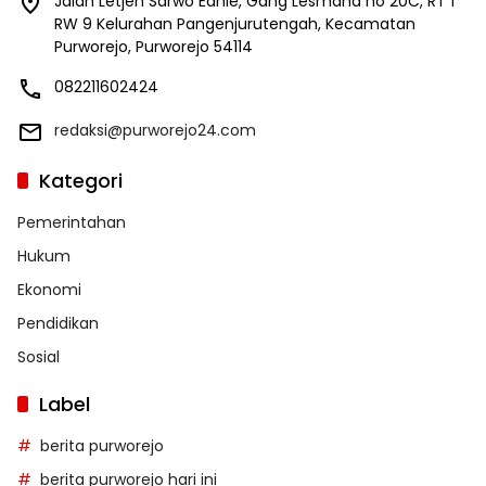
Jalan Letjen Sarwo Edhie, Gang Lesmana no 20C, RT 1
RW 9 Kelurahan Pangenjurutengah, Kecamatan
Purworejo, Purworejo 54114
082211602424
redaksi@purworejo24.com
Kategori
Pemerintahan
Hukum
Ekonomi
Pendidikan
Sosial
Label
berita purworejo
berita purworejo hari ini