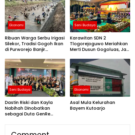
Program Daerah
Ekonomi
Seni Budaya
Ribuan Warga Serbu Irigasi
Karawitan SDN 2
Silekor, Tradisi Gogoh Ikan
Tlogorejoguwo Meriahkan
di Purworejo Banjir
Merti Dusun Gogoluas, Jadi
Antusiasme
Ajang Generasi Muda
Lestarikan Budaya Jawa
Seni Budaya
Ekonomi
Dastin Riski dan Kayla
Asal Mula Kelurahan
Nabihah Dinobatkan
Bayem Kutoarjo
sebagai Duta GenRe
Purworejo 2026, Siap Jadi
Agen Perubahan Remaja
Comment