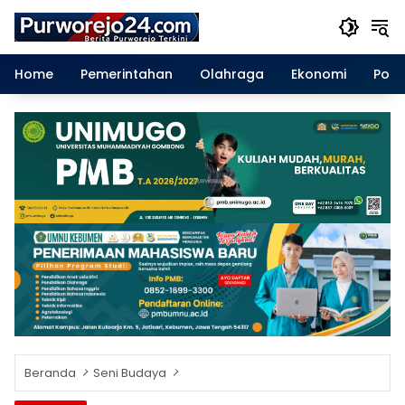
Langsung
ke
konten
Home
Pemerintahan
Olahraga
Ekonomi
Polit
Beranda
Seni Budaya