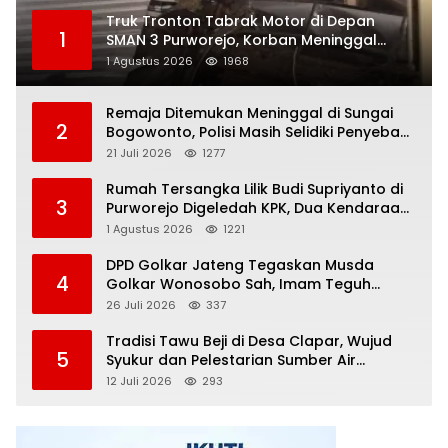
Truk Tronton Tabrak Motor di Depan
1
SMAN 3 Purworejo, Korban Meninggal
Dunia, Polisi Masih Selidiki Penyebab
1 Agustus 2026
1968
Remaja Ditemukan Meninggal di Sungai
2
Bogowonto, Polisi Masih Selidiki Penyebab
Kematian
21 Juli 2026
1277
Rumah Tersangka Lilik Budi Supriyanto di
3
Purworejo Digeledah KPK, Dua Kendaraan
Diamankan
1 Agustus 2026
1221
DPD Golkar Jateng Tegaskan Musda
4
Golkar Wonosobo Sah, Imam Teguh
Purnomo Terpilih Secara Aklamasi
26 Juli 2026
337
Tradisi Tawu Beji di Desa Clapar, Wujud
5
Syukur dan Pelestarian Sumber Air
Kehidupan yang Tak Pernah Kering
12 Juli 2026
293