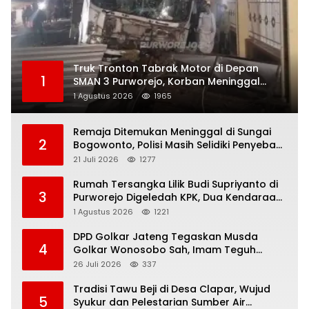
Truk Tronton Tabrak Motor di Depan
1
SMAN 3 Purworejo, Korban Meninggal
Dunia, Polisi Masih Selidiki Penyebab
1 Agustus 2026
1965
Remaja Ditemukan Meninggal di Sungai
2
Bogowonto, Polisi Masih Selidiki Penyebab
Kematian
21 Juli 2026
1277
Rumah Tersangka Lilik Budi Supriyanto di
3
Purworejo Digeledah KPK, Dua Kendaraan
Diamankan
1 Agustus 2026
1221
DPD Golkar Jateng Tegaskan Musda
4
Golkar Wonosobo Sah, Imam Teguh
Purnomo Terpilih Secara Aklamasi
26 Juli 2026
337
Tradisi Tawu Beji di Desa Clapar, Wujud
5
Syukur dan Pelestarian Sumber Air