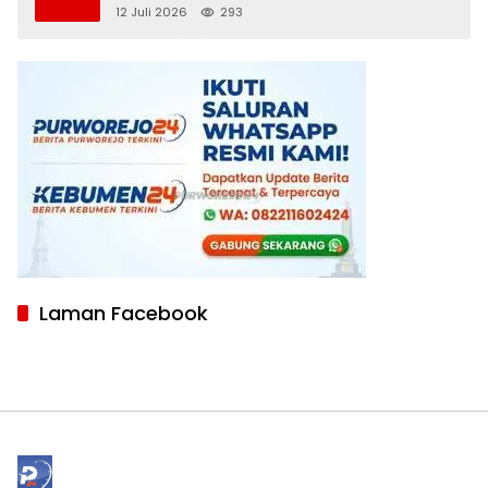
Kehidupan yang Tak Pernah Kering
12 Juli 2026
293
Laman Facebook