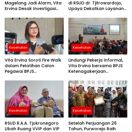
Magelang Jadi Alarm, Vita
di RSUD dr. Tjitrowardojo,
Ervina Desak Investigasi
Upaya Dekatkan Layanan
Menyeluruh dan
Jantung bagi Masyarakat
Pengawasan Diperketat
Purworejo
Kesehatan
Kesehatan
Vita Ervina Soroti Fire Walk
Lindungi Pekerja Informal,
dalam Pelatihan Calon
Vita Ervina bersama BPJS
Pegawai BPJS
Ketenagakerjaan
Ketenagakerjaan:
Gencarkan Sosialisasi di
Penguatan Karakter Harus
Purworejo
Sejalan dengan
Keselamatan
Kesehatan
Kesehatan
RSUD R.A.A. Tjokronegoro
Setelah Perjuangan 26
Ubah Ruang VVIP dan VIP
Tahun, Purworejo Raih