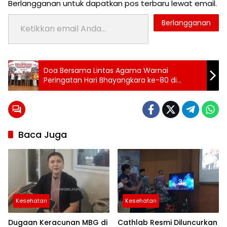
Berlangganan untuk dapatkan pos terbaru lewat email.
Ketikkan email Anda...
Berlangganan
Tag:
Doa Bersama Lintas Agama Warnai
24 jam
Peringatan Hari Bhayangkara ke-80 di
purworejo
Purworejo
berita
24
jam
berita
Baca Juga
purworejo
berita
purworejo
hari ini
Berita
Purworejo
Terkini
Kesehatan
Kesehatan
berita
terkini
purworejo
Dugaan Keracunan MBG di
Cathlab Resmi Diluncurkan