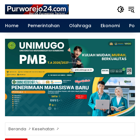
Langsung
ke
konten
Home
Pemerintahan
Olahraga
Ekonomi
Polit
Beranda
Kesehatan