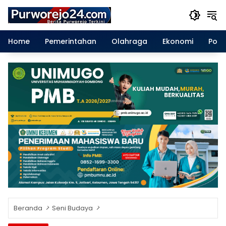
Langsung
ke
konten
Home
Pemerintahan
Olahraga
Ekonomi
Polit
Beranda
Seni Budaya