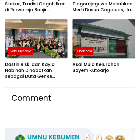
Silekor, Tradisi Gogoh Ikan
Tlogorejoguwo Meriahkan
di Purworejo Banjir
Merti Dusun Gogoluas, Jadi
Antusiasme
Ajang Generasi Muda
Lestarikan Budaya Jawa
Seni Budaya
Ekonomi
Dastin Riski dan Kayla
Asal Mula Kelurahan
Nabihah Dinobatkan
Bayem Kutoarjo
sebagai Duta GenRe
Purworejo 2026, Siap Jadi
Agen Perubahan Remaja
Comment