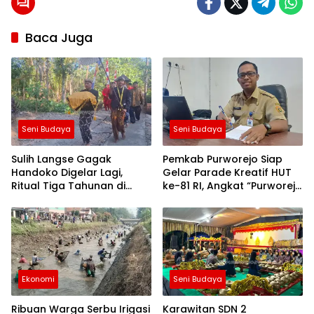
24
jam
berita
Baca Juga
purworejo
berita
purworejo
hari ini
Berita
Purworejo
Terkini
Seni Budaya
Seni Budaya
berita
terkini
purworejo
Sulih Langse Gagak
Pemkab Purworejo Siap
Handoko Digelar Lagi,
Gelar Parade Kreatif HUT
Ritual Tiga Tahunan di
ke-81 RI, Angkat “Purworejo
Loano Ini Simpan Jejak
Berseri”, Jadi Etalase
Perjuangan Diponegoro
Ekonomi Kreatif dan
Program Daerah
Ekonomi
Seni Budaya
Ribuan Warga Serbu Irigasi
Karawitan SDN 2