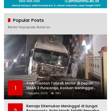
Popular Posts
Berita Terpopuler Bulan ini
Truk Tronton Tabrak Motor di Depan
1
SMAN 3 Purworejo, Korban Meninggal
Dunia, Polisi Masih Selidiki Penyebab
1 Agustus 2026
1951
Remaja Ditemukan Meninggal di Sungai
2
Bogowonto, Polisi Masih Selidiki Penyebab