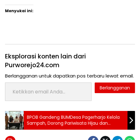
Menyukai ini:
Eksplorasi konten lain dari
Purworejo24.com
Berlangganan untuk dapatkan pos terbaru lewat email.
Ketikkan email Anda...
Berlangganan
Tag:
BPOB Gandeng BUMDesa Pagerharjo Kelola
24 jam
Sampah, Dorong Pariwisata Hijau dan
purworejo
Ekonomi Desa
berita