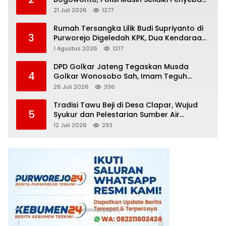
Kematian
21 Juli 2026
1277
Rumah Tersangka Lilik Budi Supriyanto di
3
Purworejo Digeledah KPK, Dua Kendaraan
Diamankan
1 Agustus 2026
1217
DPD Golkar Jateng Tegaskan Musda
4
Golkar Wonosobo Sah, Imam Teguh
Purnomo Terpilih Secara Aklamasi
26 Juli 2026
336
Tradisi Tawu Beji di Desa Clapar, Wujud
5
Syukur dan Pelestarian Sumber Air
Kehidupan yang Tak Pernah Kering
12 Juli 2026
293