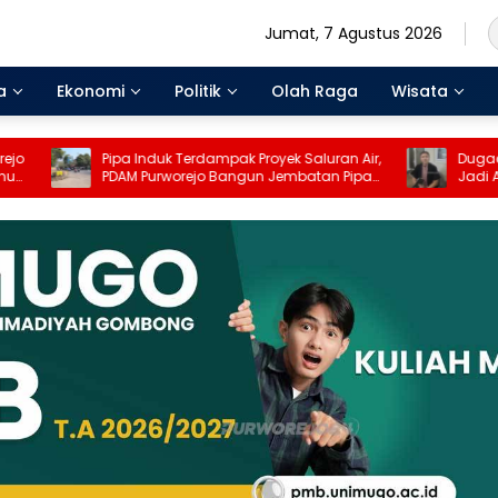
Jumat, 7 Agustus 2026
a
Ekonomi
Politik
Olah Raga
Wisata
pa Induk Terdampak Proyek Saluran Air,
Dugaan Keracunan MB
DAM Purworejo Bangun Jembatan Pipa
Jadi Alarm, Vita Ervina
i Depan Eks Pasar Suronegaran
Menyeluruh dan Penga