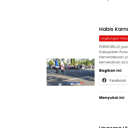
Habis Karn
Lingkungan Hidu
PURWOREJO, purw
Kabupaten Purwo
Kemerdekaan yan
kemeriahan aca
Bagikan ini:
Facebook
Menyukai ini: