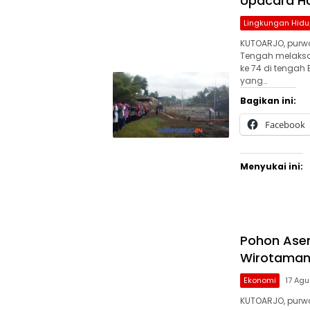
Upacara HU
Lingkungan Hidu
KUTOARJO, purw
Tengah melaksa
ke 74 di tengah
yang…
Bagikan ini:
Facebook
Menyukai ini:
Pohon Ase
Wirotaman 
Ekonomi
17 Agu
KUTOARJO, purwo