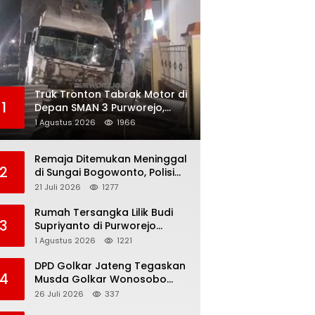
Truk Tronton Tabrak Motor di
1
Depan SMAN 3 Purworejo,
Korban Meninggal Dunia,
1 Agustus 2026
1966
Polisi Masih Selidiki Penyebab
Remaja Ditemukan Meninggal
2
di Sungai Bogowonto, Polisi
Masih Selidiki Penyebab
21 Juli 2026
1277
Kematian
Rumah Tersangka Lilik Budi
3
Supriyanto di Purworejo
Digeledah KPK, Dua
1 Agustus 2026
1221
Kendaraan Diamankan
DPD Golkar Jateng Tegaskan
4
Musda Golkar Wonosobo
Sah, Imam Teguh Purnomo
26 Juli 2026
337
Terpilih Secara Aklamasi