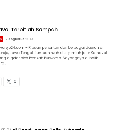
aval Terbitlah Sampah
p
20 Agustus 2019
orejo24.com – Ribuan penonton dari berbagai daerah di
rejo, Jawa Tengah tumpah ruah di sejumlah jalur Karnaval
g digelar oleh Pemkab Purworejo. Sayangnya di balik
ra…
X