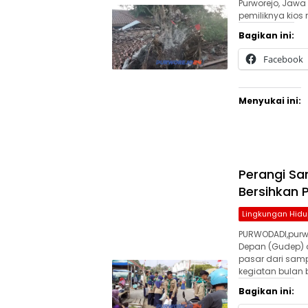
Purworejo, Jaw
pemiliknya kios
Bagikan ini:
Facebook
Menyukai ini:
Perangi Sa
Bersihkan 
Lingkungan Hidu
PURWODADI,purw
Depan (Gudep) d
pasar dari samp
kegiatan bulan 
Bagikan ini: