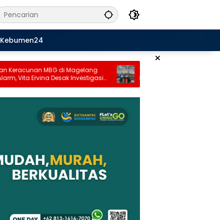
Kebumen24
×
G di Magelang
TPN Jateng Gelar Roadshow Seminar
 Desak Investigasi
Nasional “How To Be A Great Teacher”
wasan Diperketat
Dihadiri Ribuan Guru di Purworejo