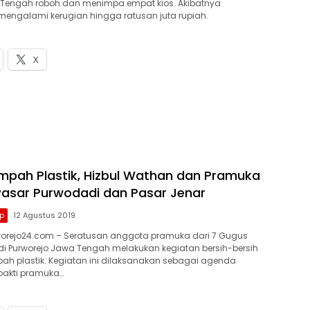
a Tengah roboh dan menimpa empat kios. Akibatnya
 mengalami kerugian hingga ratusan juta rupiah.
X
mpah Plastik, Hizbul Wathan dan Pramuka
Pasar Purwodadi dan Pasar Jenar
p
12 Agustus 2019
orejo24.com – Seratusan anggota pramuka dari 7 Gugus
i Purworejo Jawa Tengah melakukan kegiatan bersih-bersih
ah plastik. Kegiatan ini dilaksanakan sebagai agenda
bakti pramuka…