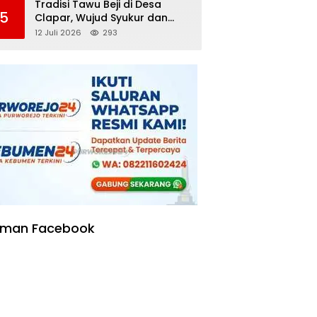
Tradisi Tawu Beji di Desa
5
Clapar, Wujud Syukur dan
Pelestarian Sumber Air
12 Juli 2026
293
Kehidupan yang Tak Pernah
Kering
aman Facebook