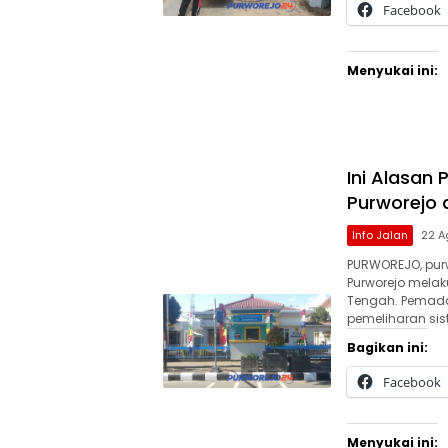
Facebook
Menyukai ini:
Ini Alasan 
Purworejo 
Info Jalan
22 A
PURWOREJO, purw
Purworejo mela
Tengah. Pemadam
pemeliharan sis
Bagikan ini:
Facebook
Menyukai ini: