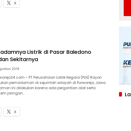
X
Padamnya Listrik di Pasar Baledono
dan Sekitarnya
gustus 2019
orejo24.com – PT Perusahaan Listrik Negara (PLN) Rayon
kukan pemadaman di sejumlah wilayah di Purworejo, Jawa
an ini dilakukan karena ada pergantian alat serta
tem jaringan…
L
X