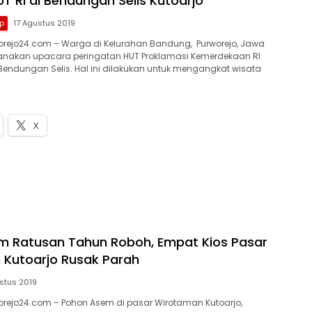
T RI di Bendungan Selis Kutoarjo
p
17 Agustus 2019
orejo24.com – Warga di Kelurahan Bandung, Purworejo, Jawa
nakan upacara peringatan HUT Proklamasi Kemerdekaan RI
 Bendungan Selis. Hal ini dilakukan untuk mengangkat wisata
X
m Ratusan Tahun Roboh, Empat Kios Pasar
Kutoarjo Rusak Parah
stus 2019
rejo24.com – Pohon Asem di pasar Wirotaman Kutoarjo,