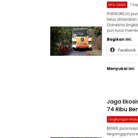
Info Jalan
7 Se
PURWOREJO, pur
terus dirasaka
Ganesha Angkata
pun turut memb
Bagikan ini:
Facebook
Menyukai ini:
Jaga Ekosi
74 Ribu Ben
Lingkungan Hidu
BENER, purwore
terganggunya e