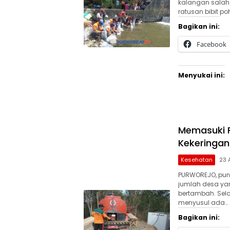
kalangan salah
ratusan bibit p
Bagikan ini:
Facebook
Menyukai ini:
Memasuki 
Kekeringan
Kesehatan
23 
PURWOREJO, pur
jumlah desa yan
bertambah. Sela
menyusul ada…
Bagikan ini: