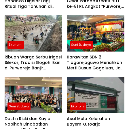
Handoko Digelar Lagi,
Gelar Parade Kreatif HUT
Ritual Tiga Tahunan di
ke-81 RI, Angkat “Purworejo
Loano Ini Simpan Jejak
Berseri”, Jadi Etalase
Perjuangan Diponegoro
Ekonomi Kreatif dan
Program Daerah
Ekonomi
Seni Budaya
Ribuan Warga Serbu Irigasi
Karawitan SDN 2
Silekor, Tradisi Gogoh Ikan
Tlogorejoguwo Meriahkan
di Purworejo Banjir
Merti Dusun Gogoluas, Jadi
Antusiasme
Ajang Generasi Muda
Lestarikan Budaya Jawa
Seni Budaya
Ekonomi
Dastin Riski dan Kayla
Asal Mula Kelurahan
Nabihah Dinobatkan
Bayem Kutoarjo