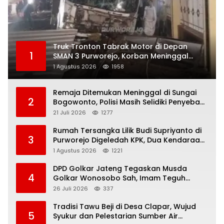
Truk Tronton Tabrak Motor di Depan
1
SMAN 3 Purworejo, Korban Meninggal
Dunia, Polisi Masih Selidiki Penyebab
1 Agustus 2026
1958
Remaja Ditemukan Meninggal di Sungai
2
Bogowonto, Polisi Masih Selidiki Penyebab
Kematian
21 Juli 2026
1277
Rumah Tersangka Lilik Budi Supriyanto di
3
Purworejo Digeledah KPK, Dua Kendaraan
Diamankan
1 Agustus 2026
1221
DPD Golkar Jateng Tegaskan Musda
4
Golkar Wonosobo Sah, Imam Teguh
Purnomo Terpilih Secara Aklamasi
26 Juli 2026
337
Tradisi Tawu Beji di Desa Clapar, Wujud
5
Syukur dan Pelestarian Sumber Air