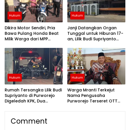
Hukum
Hukum
Dikira Motor Sendiri, Pria
Janji Datangkan Organ
Bawa Pulang Honda Beat
Tunggal untuk Hiburan 17-
Milik Warga dari MPP
an, Lilik Budi Supriyanto
Purworejo
Keburu Diamankan KPK
Hukum
Hukum
Rumah Tersangka Lilik Budi
Warga Mranti Terkejut
Supriyanto di Purworejo
Nama Pengusaha
Digeledah KPK, Dua
Purworejo Terseret OTT
Kendaraan Diamankan
KPK, Lurah: Kami Dukung
Proses Hukum
Comment