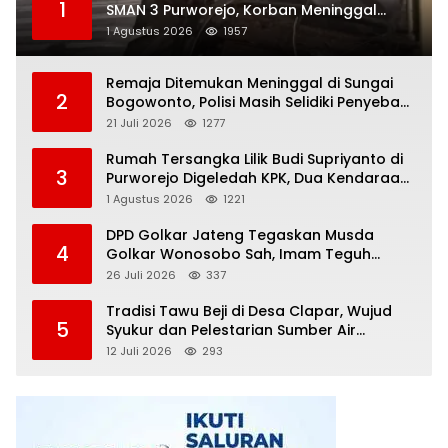
1
SMAN 3 Purworejo, Korban Meninggal
Dunia, Polisi Masih Selidiki Penyebab
1 Agustus 2026
1957
Remaja Ditemukan Meninggal di Sungai
2
Bogowonto, Polisi Masih Selidiki Penyebab
Kematian
21 Juli 2026
1277
Rumah Tersangka Lilik Budi Supriyanto di
3
Purworejo Digeledah KPK, Dua Kendaraan
Diamankan
1 Agustus 2026
1221
DPD Golkar Jateng Tegaskan Musda
4
Golkar Wonosobo Sah, Imam Teguh
Purnomo Terpilih Secara Aklamasi
26 Juli 2026
337
Tradisi Tawu Beji di Desa Clapar, Wujud
5
Syukur dan Pelestarian Sumber Air
Kehidupan yang Tak Pernah Kering
12 Juli 2026
293