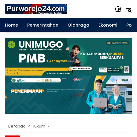
Langsung
ke
konten
Home
Pemerintahan
Olahraga
Ekonomi
Polit
Beranda
Hukum