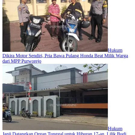
Hukum
Dikira Motor Sendiri, Pria Bawa Pulang Honda Beat Milik Warga
dari MPP Purworejo
Hukum
Janji Datangkan Organ Tunggal untuk Hiburan 17-an, Lilik Budi