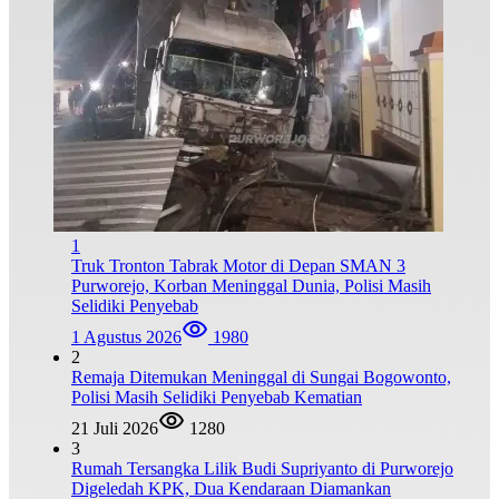
1
Truk Tronton Tabrak Motor di Depan SMAN 3
Purworejo, Korban Meninggal Dunia, Polisi Masih
Selidiki Penyebab
1 Agustus 2026
1980
2
Remaja Ditemukan Meninggal di Sungai Bogowonto,
Polisi Masih Selidiki Penyebab Kematian
21 Juli 2026
1280
3
Rumah Tersangka Lilik Budi Supriyanto di Purworejo
Digeledah KPK, Dua Kendaraan Diamankan