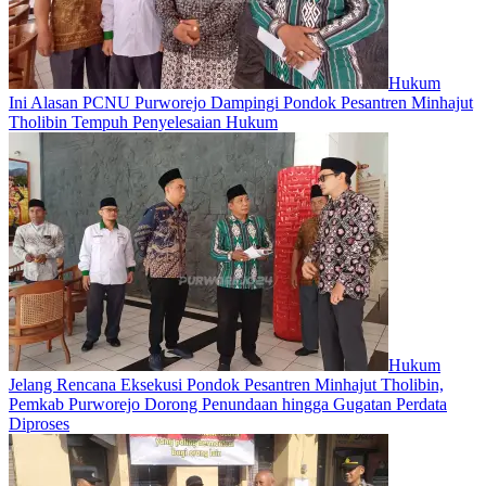
Hukum
Ini Alasan PCNU Purworejo Dampingi Pondok Pesantren Minhajut
Tholibin Tempuh Penyelesaian Hukum
Hukum
Jelang Rencana Eksekusi Pondok Pesantren Minhajut Tholibin,
Pemkab Purworejo Dorong Penundaan hingga Gugatan Perdata
Diproses