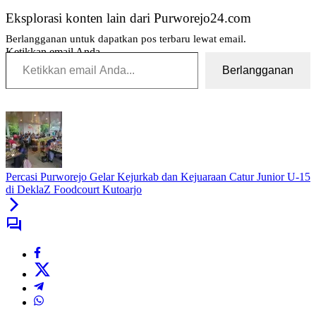
Eksplorasi konten lain dari Purworejo24.com
Berlangganan untuk dapatkan pos terbaru lewat email.
Ketikkan email Anda...
Berlangganan
Tag:
24
jam
purworejo
berita
Percasi Purworejo Gelar Kejurkab dan Kejuaraan Catur Junior U-15
24
di DeklaZ Foodcourt Kutoarjo
jam
berita
purworejo
berita
purworejo
hari
ini
Berita
Purworejo
Terkini