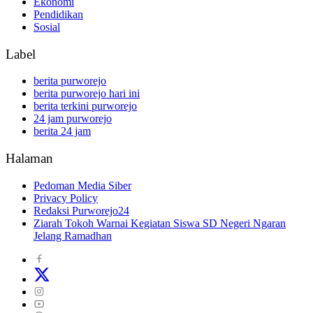
Ekonomi
Pendidikan
Sosial
Label
berita purworejo
berita purworejo hari ini
berita terkini purworejo
24 jam purworejo
berita 24 jam
Halaman
Pedoman Media Siber
Privacy Policy
Redaksi Purworejo24
Ziarah Tokoh Warnai Kegiatan Siswa SD Negeri Ngaran
Jelang Ramadhan