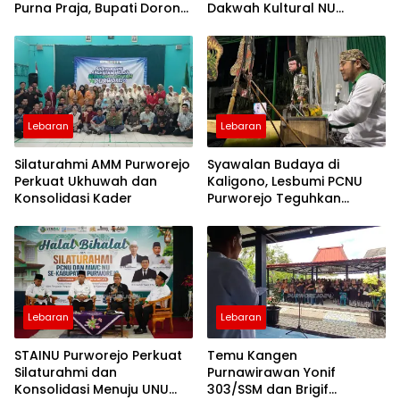
Purna Praja, Bupati Dorong
Dakwah Kultural NU
Kinerja Pemerintahan Lebih
Diminati Warga
Berkualitas
Lebaran
Lebaran
Silaturahmi AMM Purworejo
Syawalan Budaya di
Perkuat Ukhuwah dan
Kaligono, Lesbumi PCNU
Konsolidasi Kader
Purworejo Teguhkan
Pelestarian Wayang
Kaligesingan
Lebaran
Lebaran
STAINU Purworejo Perkuat
Temu Kangen
Silaturahmi dan
Purnawirawan Yonif
Konsolidasi Menuju UNU
303/SSM dan Brigif