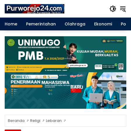
Langsung
ke
konten
Home
Pemerintahan
Olahraga
Ekonomi
Polit
Beranda
Religi
Lebaran