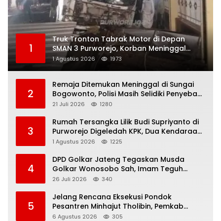
Truk Tronton Tabrak Motor di Depan
1
SMAN 3 Purworejo, Korban Meninggal
Dunia, Polisi Masih Selidiki Penyebab
1 Agustus 2026
1973
Remaja Ditemukan Meninggal di Sungai
2
Bogowonto, Polisi Masih Selidiki Penyebab
Kematian
21 Juli 2026
1280
Rumah Tersangka Lilik Budi Supriyanto di
3
Purworejo Digeledah KPK, Dua Kendaraan
Diamankan
1 Agustus 2026
1225
DPD Golkar Jateng Tegaskan Musda
4
Golkar Wonosobo Sah, Imam Teguh
Purnomo Terpilih Secara Aklamasi
26 Juli 2026
340
Jelang Rencana Eksekusi Pondok
5
Pesantren Minhajut Tholibin, Pemkab
Purworejo Dorong Penundaan hingga
6 Agustus 2026
305