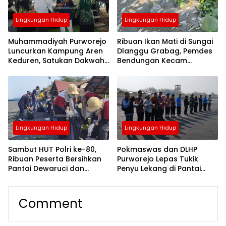
Lingkungan Hidup
Lingkungan Hidup
Muhammadiyah Purworejo
Ribuan Ikan Mati di Sungai
Luncurkan Kampung Aren
Dlanggu Grabag, Pemdes
Keduren, Satukan Dakwah,
Bendungan Kecam
Konservasi dan Ekonomi
Dugaan Peracunan dan
Umat
Siapkan Aturan
Perlindungan Sungai
Lingkungan Hidup
Lingkungan Hidup
Sambut HUT Polri ke-80,
Pokmaswas dan DLHP
Ribuan Peserta Bersihkan
Purworejo Lepas Tukik
Pantai Dewaruci dan
Penyu Lekang di Pantai
Lestarikan Ekosistem
Jatimalang, Wujud Nyata
Pesisir
Pelestarian Satwa Laut
Comment