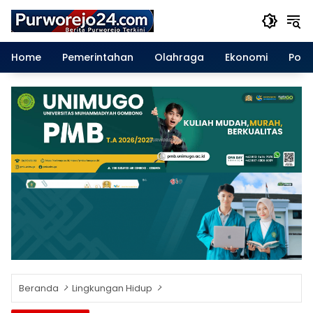
Langsung
ke
konten
Home
Pemerintahan
Olahraga
Ekonomi
Polit
Beranda
Lingkungan Hidup