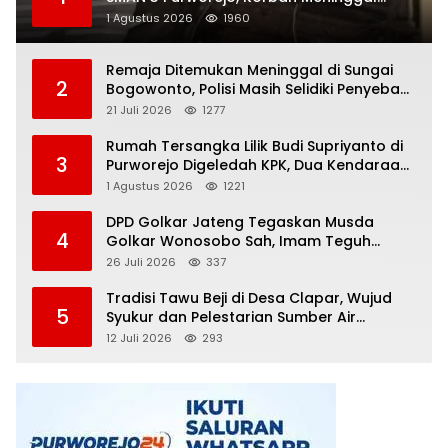
Dunia, Polisi Masih Selidiki Penyebab
1 Agustus 2026
1960
Remaja Ditemukan Meninggal di Sungai
2
Bogowonto, Polisi Masih Selidiki Penyebab
Kematian
21 Juli 2026
1277
Rumah Tersangka Lilik Budi Supriyanto di
3
Purworejo Digeledah KPK, Dua Kendaraan
Diamankan
1 Agustus 2026
1221
DPD Golkar Jateng Tegaskan Musda
4
Golkar Wonosobo Sah, Imam Teguh
Purnomo Terpilih Secara Aklamasi
26 Juli 2026
337
Tradisi Tawu Beji di Desa Clapar, Wujud
5
Syukur dan Pelestarian Sumber Air
Kehidupan yang Tak Pernah Kering
12 Juli 2026
293