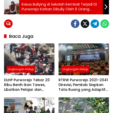
Tag:
Kasus Bullying di Sekolah Kembali Terjadi Di
Topik:
24 jam
Purworejo Korban Dibully Oleh 6 Orang
purworejo
Pelaku
Gowes
berita
24
jam
berita
Baca Juga
purworejo
berita
purworejo
hari ini
Berita
Purworejo
Terkini
Lingkungan Hidup
Lingkungan Hidup
berita
terkini
purworejo
DLHP Purworejo Tebar 20
RTRW Purworejo 2021–2041
Ribu Benih Ikan Tawes,
Direvisi, Pemkab Siapkan
Gowes
Libatkan Pelajar dan
Tata Ruang yang Adaptif
Hari
Pokmaswas Jaga
dan Ramah Investasi
lingkungan
hidup
Ekosistem Perairan
sedunia