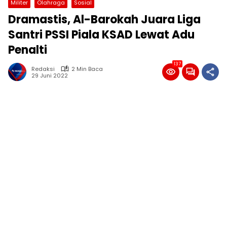
Militer
Olahraga
Sosial
Dramastis, Al-Barokah Juara Liga
Santri PSSI Piala KSAD Lewat Adu
Penalti
137
Redaksi
2 Min Baca
29 Juni 2022