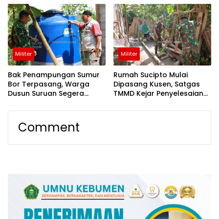
Militer
Militer
Bak Penampungan Sumur
Rumah Sucipto Mulai
Bor Terpasang, Warga
Dipasang Kusen, Satgas
Dusun Suruan Segera
TMMD Kejar Penyelesaian
Nikmati Akses Air Lebih
RTLH
Mudah
Comment