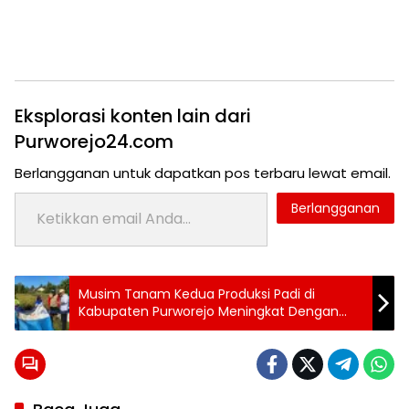
Eksplorasi konten lain dari
Purworejo24.com
Berlangganan untuk dapatkan pos terbaru lewat email.
Ketikkan email Anda...
Berlangganan
Tag:
Musim Tanam Kedua Produksi Padi di
24 jam
Kabupaten Purworejo Meningkat Dengan
purworejo
Sistem Tanam Padi Jajar Legowo
berita
24
jam
berita