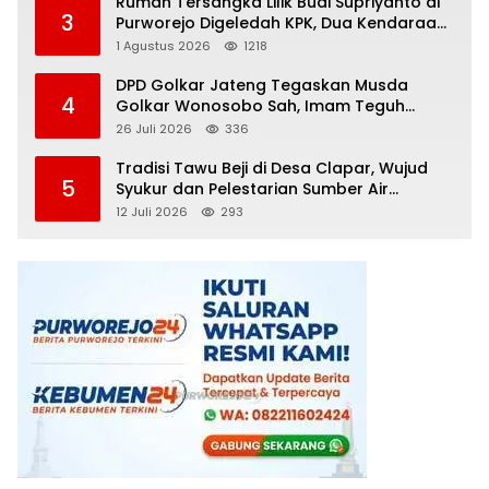
Rumah Tersangka Lilik Budi Supriyanto di
3
Purworejo Digeledah KPK, Dua Kendaraan
Diamankan
1 Agustus 2026
1218
DPD Golkar Jateng Tegaskan Musda
4
Golkar Wonosobo Sah, Imam Teguh
Purnomo Terpilih Secara Aklamasi
26 Juli 2026
336
Tradisi Tawu Beji di Desa Clapar, Wujud
5
Syukur dan Pelestarian Sumber Air
Kehidupan yang Tak Pernah Kering
12 Juli 2026
293