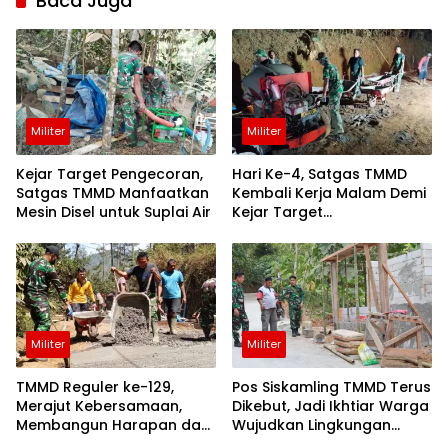
Baca Juga
purworejo
berita
purworejo
hari ini
Berita
Purworejo
Terkini
Militer
Militer
berita
terkini
purworejo
Kejar Target Pengecoran,
Hari Ke-4, Satgas TMMD
Satgas TMMD Manfaatkan
Kembali Kerja Malam Demi
purworejo
terkini
Mesin Disel untuk Suplai Air
Kejar Target
Pembangunan
purworejo24
sepakbola
santri
Militer
Militer
TMMD Reguler ke-129,
Pos Siskamling TMMD Terus
Merajut Kebersamaan,
Dikebut, Jadi Ikhtiar Warga
Membangun Harapan dan
Wujudkan Lingkungan
Kesejahteraan Warga
Aman