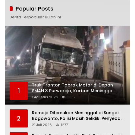
Popular Posts
Berita Terpopuler Bulan ini
Truk Tronton Tabrak Motor di Depan
1
SMAN 3 Purworejo, Korban Meninggal
Dunia, Polisi Masih Selidiki Penyebab
1 Agustus 2026
1955
Remaja Ditemukan Meninggal di Sungai
2
Bogowonto, Polisi Masih Selidiki Penyebab
Kematian
21 Juli 2026
1277