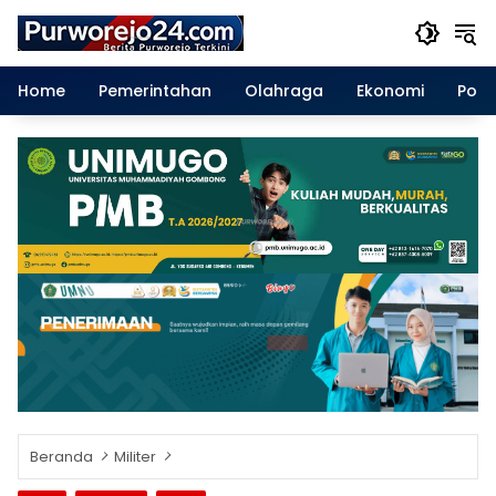
Langsung
ke
konten
Home
Pemerintahan
Olahraga
Ekonomi
Polit
Beranda
Militer