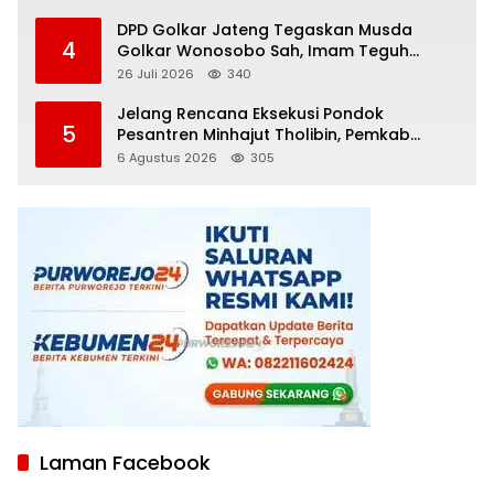
DPD Golkar Jateng Tegaskan Musda
4
Golkar Wonosobo Sah, Imam Teguh
Purnomo Terpilih Secara Aklamasi
26 Juli 2026
340
Jelang Rencana Eksekusi Pondok
5
Pesantren Minhajut Tholibin, Pemkab
Purworejo Dorong Penundaan hingga
6 Agustus 2026
305
Gugatan Perdata Diproses
Laman Facebook