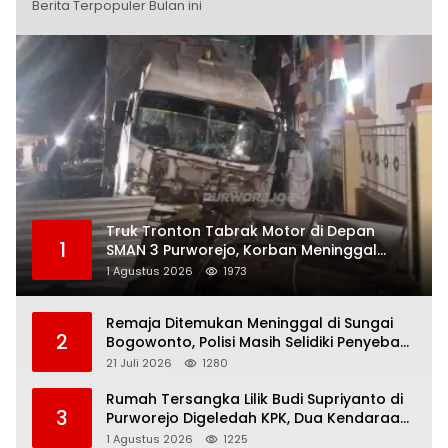
Berita Terpopuler Bulan ini
Truk Tronton Tabrak Motor di Depan
1
SMAN 3 Purworejo, Korban Meninggal
Dunia, Polisi Masih Selidiki Penyebab
1 Agustus 2026
1973
Remaja Ditemukan Meninggal di Sungai
2
Bogowonto, Polisi Masih Selidiki Penyebab
Kematian
21 Juli 2026
1280
Rumah Tersangka Lilik Budi Supriyanto di
3
Purworejo Digeledah KPK, Dua Kendaraan
Diamankan
1 Agustus 2026
1225