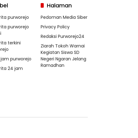
bel
Halaman
rita purworejo
Pedoman Media Siber
rita purworejo
Privacy Policy
i
Redaksi Purworejo24
ita terkini
Ziarah Tokoh Warnai
rejo
Kegiatan Siswa SD
 jam purworejo
Negeri Ngaran Jelang
Ramadhan
rita 24 jam