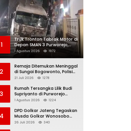
Truk Tronton Tabrak Motor di
1
Depan SMAN 3 Purworejo,
Korban Meninggal Dunia,
1 Agustus 2026
1972
Polisi Masih Selidiki Penyebab
Remaja Ditemukan Meninggal
2
di Sungai Bogowonto, Polisi
Masih Selidiki Penyebab
21 Juli 2026
1278
Kematian
Rumah Tersangka Lilik Budi
3
Supriyanto di Purworejo
Digeledah KPK, Dua
1 Agustus 2026
1224
Kendaraan Diamankan
DPD Golkar Jateng Tegaskan
4
Musda Golkar Wonosobo
Sah, Imam Teguh Purnomo
26 Juli 2026
340
Terpilih Secara Aklamasi