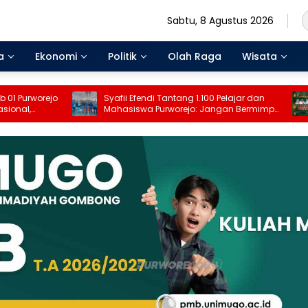
Sabtu, 8 Agustus 2026
a
Ekonomi
Politik
Olah Raga
Wisata
Syafii Efendi Tantang 1.100 Pelajar dan
Wirun Ber
Mahasiswa Purworejo: Jangan Bermimpi
Ke-81, Wa
Jadi PNS Saja, Beranilah Jadi Pemilik
hingga T
Usaha