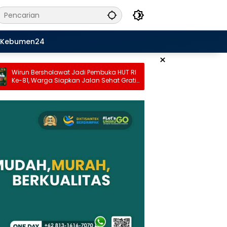
Kebumen24
×
sholawat Jadi Pembuka HUT RI
Semarak HUT ke-81 RI di RSUD d
rga Siapkan Jalan Sehat Gratis
Tjitrowardojo, Lomba Jadi Wa
urnamen Antar-RT
Perkuat Kekompakan dan Bud