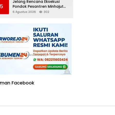
Jelang Rencana Eksekusi
5
Pondok Pesantren Minhajut
Tholibin, Pemkab Purworejo
6 Agustus 2026
302
Dorong Penundaan hingga
Gugatan Perdata Diproses
aman Facebook