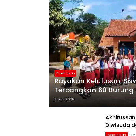
Pendidikan
Rayakan Kelulusan, Sisw
Terbangkan 60 Burung P
Satwa
2 Juni 2025
Akhirussan
Diwisuda d
Pendidikan
7 M