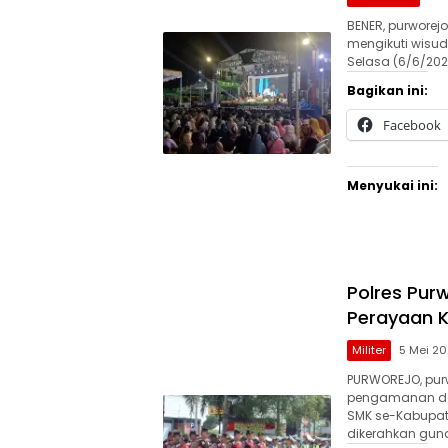
BENER, purworejo
mengikuti wisud
Selasa (6/6/202
Bagikan ini:
Facebook
Menyukai ini:
Polres Pur
Perayaan 
Militer
5 Mei 2
PURWOREJO, purw
pengamanan dal
SMK se-Kabupate
dikerahkan gun