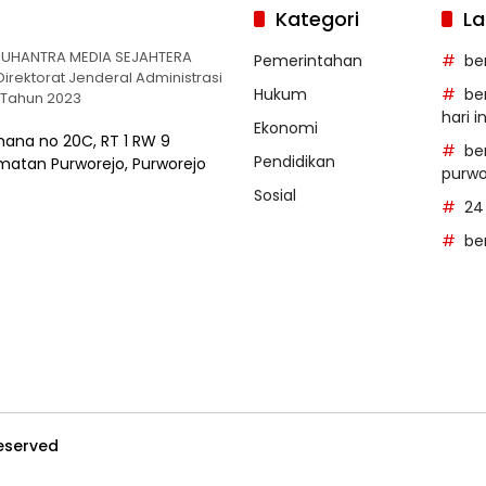
Kategori
La
. NUHANTRA MEDIA SEJAHTERA
Pemerintahan
be
irektorat Jenderal Administrasi
Hukum
be
.Tahun 2023
hari in
Ekonomi
mana no 20C, RT 1 RW 9
ber
Pendidikan
atan Purworejo, Purworejo
purwo
Sosial
24
be
Reserved