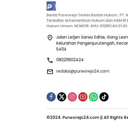
Berita Purworejo Terkini Badan Hukum : PT
Terdaftar di Kementrian Hukum dan HAM RI D
Hukum Umum. NOMOR: AHU-012851.AH.01.30
Jalan Letjen Sarwo Edhie, Gang Les
Kelurahan Pangenjurutengah, Kecam
54114
082211602424
redaksi@purworejo24.com
©2024. Purworejo24.com || All Rights 