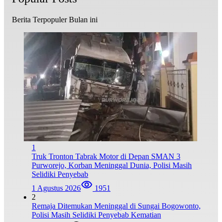
Berita Terpopuler Bulan ini
1
Truk Tronton Tabrak Motor di Depan SMAN 3
Purworejo, Korban Meninggal Dunia, Polisi Masih
Selidiki Penyebab
1 Agustus 2026
1951
2
Remaja Ditemukan Meninggal di Sungai Bogowonto,
Polisi Masih Selidiki Penyebab Kematian