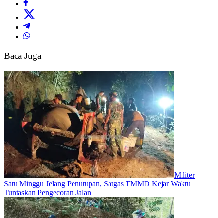
hari
ini
Berita
Purworejo
Terkini
berita
Baca Juga
terkini
purworejo
Militer
Satu Minggu Jelang Penutupan, Satgas TMMD Kejar Waktu
Tuntaskan Pengecoran Jalan