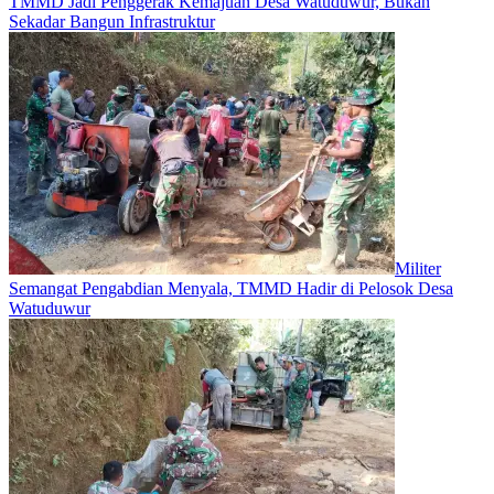
TMMD Jadi Penggerak Kemajuan Desa Watuduwur, Bukan
Sekadar Bangun Infrastruktur
Militer
Semangat Pengabdian Menyala, TMMD Hadir di Pelosok Desa
Watuduwur