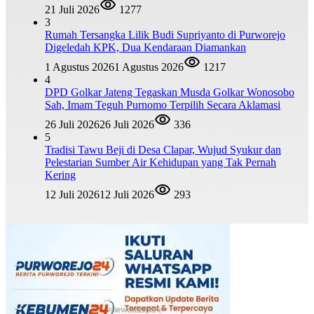
21 Juli 2026
1277
3
Rumah Tersangka Lilik Budi Supriyanto di Purworejo
Digeledah KPK, Dua Kendaraan Diamankan
1 Agustus 2026
1 Agustus 2026
1217
4
DPD Golkar Jateng Tegaskan Musda Golkar Wonosobo
Sah, Imam Teguh Purnomo Terpilih Secara Aklamasi
26 Juli 2026
26 Juli 2026
336
5
Tradisi Tawu Beji di Desa Clapar, Wujud Syukur dan
Pelestarian Sumber Air Kehidupan yang Tak Pernah
Kering
12 Juli 2026
12 Juli 2026
293