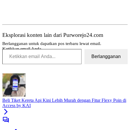
Eksplorasi konten lain dari Purworejo24.com
Berlangganan untuk dapatkan pos terbaru lewat email.
Ketikkan email Anda...
Berlangganan
Tag:
Topik:
24
Kelulusan
jam
purworejo
berita
Beli Tiket Kereta Api Kini Lebih Murah dengan Fitur Flexy Poin di
24
Access by KAI
jam
berita
purworejo
berita
purworejo