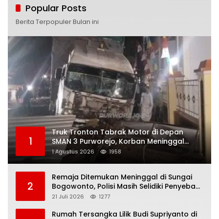
Popular Posts
Berita Terpopuler Bulan ini
Truk Tronton Tabrak Motor di Depan
1
SMAN 3 Purworejo, Korban Meninggal
Dunia, Polisi Masih Selidiki Penyebab
1 Agustus 2026
1958
Remaja Ditemukan Meninggal di Sungai
2
Bogowonto, Polisi Masih Selidiki Penyebab
Kematian
21 Juli 2026
1277
Rumah Tersangka Lilik Budi Supriyanto di