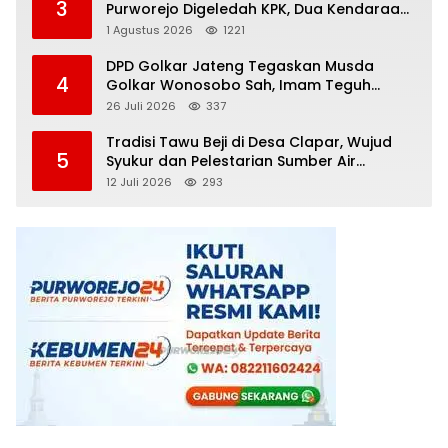
3
Purworejo Digeledah KPK, Dua Kendaraan
Diamankan
1 Agustus 2026
1221
DPD Golkar Jateng Tegaskan Musda
4
Golkar Wonosobo Sah, Imam Teguh
Purnomo Terpilih Secara Aklamasi
26 Juli 2026
337
Tradisi Tawu Beji di Desa Clapar, Wujud
5
Syukur dan Pelestarian Sumber Air
Kehidupan yang Tak Pernah Kering
12 Juli 2026
293