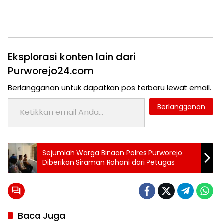
Eksplorasi konten lain dari
Purworejo24.com
Berlangganan untuk dapatkan pos terbaru lewat email.
Ketikkan email Anda...
Berlangganan
Tag:
Sejumlah Warga Binaan Polres Purworejo
Topik:
24 jam
Diberikan Siraman Rohani dari Petugas
purworejo
Kelulusan
berita
24
jam
berita
Baca Juga
purworejo