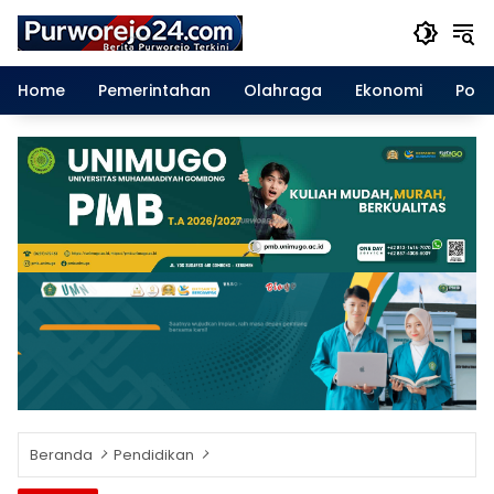
Langsung
ke
konten
Home
Pemerintahan
Olahraga
Ekonomi
Polit
Beranda
Pendidikan