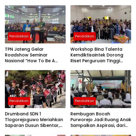
berita
purworejo
hari ini
Berita
Purworejo
Terkini
Pendidikan
Pendidikan
berita
terkini
purworejo
TPN Jateng Gelar
Workshop Bina Talenta
Roadshow Seminar
Kemdiktisaintek Dorong
Nasional “How To Be A
Riset Perguruan Tinggi
Great Teacher” Dihadiri
Lebih Berdampak bagi
Ribuan Guru di Purworejo
Purworejo
Pendidikan
Pendidikan
Drumband SDN 1
Rembugan Bocah
Tlogorejoguwo Meriahkan
Purworejo Jadi Ruang Anak
Saparan Dusun Sibentar,
Sampaikan Aspirasi, dari
Jadi Wadah Pelestarian
Perundungan hingga