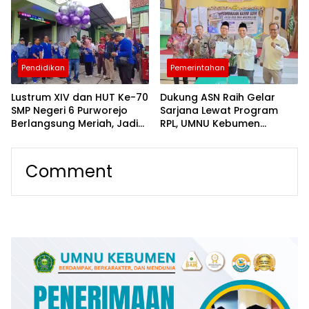
Budaya dan Pendidikan
Ruang Ramah Anak
Karakter
Pendidikan
Pemerintahan
Lustrum XIV dan HUT Ke-70
Dukung ASN Raih Gelar
SMP Negeri 6 Purworejo
Sarjana Lewat Program
Berlangsung Meriah, Jadi
RPL, UMNU Kebumen
Momentum Perkuat Mutu
Gandeng Kemenag
Pendidikan, Karakter, dan
Purbalingga Berpredikat
Sinergi Alumni
WBK
Comment