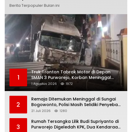
Berita Terpopuler Bulan ini
Truk Tronton Tabrak Motor di Depan
1
SMAN 3 Purworejo, Korban Meninggal
Dunia, Polisi Masih Selidiki Penyebab
1 Agustus 2026
1972
Remaja Ditemukan Meninggal di Sungai
2
Bogowonto, Polisi Masih Selidiki Penyebab
Kematian
21 Juli 2026
1280
Rumah Tersangka Lilik Budi Supriyanto di
3
Purworejo Digeledah KPK, Dua Kendaraan