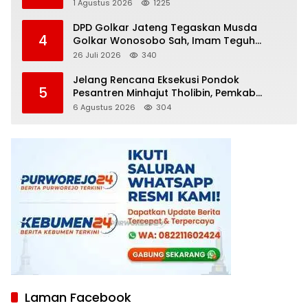
Diamankan
1 Agustus 2026
1225
DPD Golkar Jateng Tegaskan Musda
4
Golkar Wonosobo Sah, Imam Teguh
Purnomo Terpilih Secara Aklamasi
26 Juli 2026
340
Jelang Rencana Eksekusi Pondok
5
Pesantren Minhajut Tholibin, Pemkab
Purworejo Dorong Penundaan hingga
6 Agustus 2026
304
Gugatan Perdata Diproses
Laman Facebook