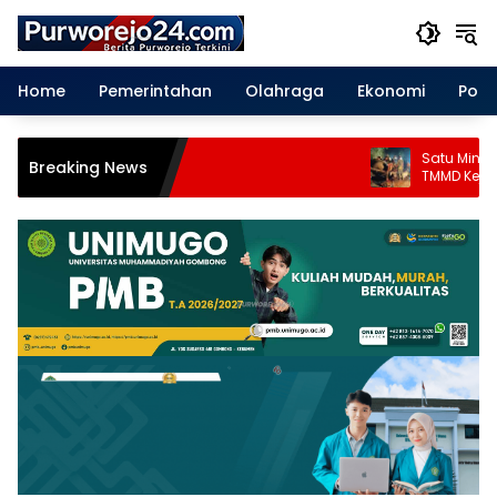
Langsung
ke
konten
Home
Pemerintahan
Olahraga
Ekonomi
Polit
Satu Minggu Jelang P
Breaking News
TMMD Kejar Waktu Tun
Pengecoran Jalan