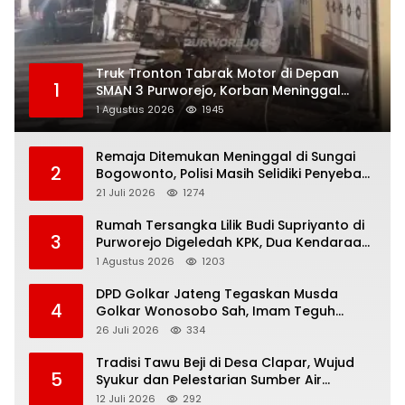
Truk Tronton Tabrak Motor di Depan
1
SMAN 3 Purworejo, Korban Meninggal
Dunia, Polisi Masih Selidiki Penyebab
1 Agustus 2026
1945
Remaja Ditemukan Meninggal di Sungai
2
Bogowonto, Polisi Masih Selidiki Penyebab
Kematian
21 Juli 2026
1274
Rumah Tersangka Lilik Budi Supriyanto di
3
Purworejo Digeledah KPK, Dua Kendaraan
Diamankan
1 Agustus 2026
1203
DPD Golkar Jateng Tegaskan Musda
4
Golkar Wonosobo Sah, Imam Teguh
Purnomo Terpilih Secara Aklamasi
26 Juli 2026
334
Tradisi Tawu Beji di Desa Clapar, Wujud
5
Syukur dan Pelestarian Sumber Air
Kehidupan yang Tak Pernah Kering
12 Juli 2026
292