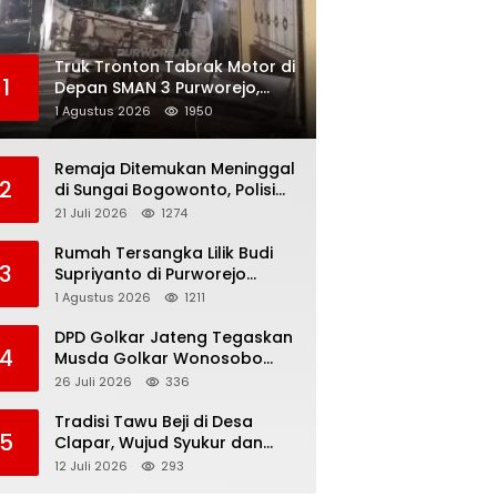
Truk Tronton Tabrak Motor di
1
Depan SMAN 3 Purworejo,
Korban Meninggal Dunia,
1 Agustus 2026
1950
Polisi Masih Selidiki Penyebab
Remaja Ditemukan Meninggal
2
di Sungai Bogowonto, Polisi
Masih Selidiki Penyebab
21 Juli 2026
1274
Kematian
Rumah Tersangka Lilik Budi
3
Supriyanto di Purworejo
Digeledah KPK, Dua
1 Agustus 2026
1211
Kendaraan Diamankan
DPD Golkar Jateng Tegaskan
4
Musda Golkar Wonosobo
Sah, Imam Teguh Purnomo
26 Juli 2026
336
Terpilih Secara Aklamasi
Tradisi Tawu Beji di Desa
5
Clapar, Wujud Syukur dan
Pelestarian Sumber Air
12 Juli 2026
293
Kehidupan yang Tak Pernah