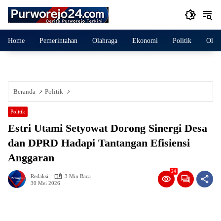
Langsung
ke
konten
Home
Pemerintahan
Olahraga
Ekonomi
Politik
Olah
Beranda
Politik
Politik
Estri Utami Setyowat Dorong Sinergi Desa
dan DPRD Hadapi Tantangan Efisiensi
Anggaran
24
Redaksi
3 Min Baca
30 Mei 2026