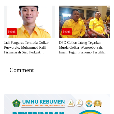
Penguatan Etika Tenaga Medis
Rumor yang Beredar di
Masyarakat
Politik
Politik
Jadi Pengurus Termuda Golkar
DPD Golkar Jateng Tegaskan
Purworejo, Muhammad Rafli
Musda Golkar Wonosobo Sah,
Firmansyah Siap Perkuat
Imam Teguh Purnomo Terpilih
Konsolidasi Organisasi Menuju
Secara Aklamasi
Pemilu 2029
Comment