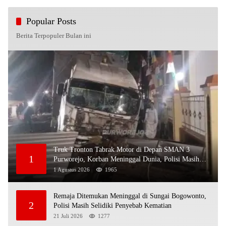
Popular Posts
Berita Terpopuler Bulan ini
Truk Tronton Tabrak Motor di Depan SMAN 3
1
Purworejo, Korban Meninggal Dunia, Polisi Masih
Selidiki Penyebab
1 Agustus 2026
1965
Remaja Ditemukan Meninggal di Sungai Bogowonto,
2
Polisi Masih Selidiki Penyebab Kematian
21 Juli 2026
1277