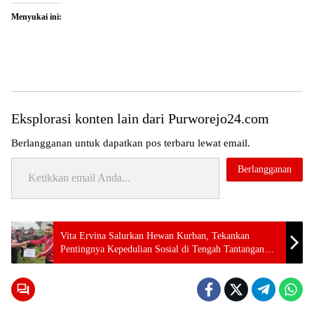
Menyukai ini:
Eksplorasi konten lain dari Purworejo24.com
Berlangganan untuk dapatkan pos terbaru lewat email.
Ketikkan email Anda...
Berlangganan
Tag:
Vita Ervina Salurkan Hewan Kurban, Tekankan
24 jam
Pentingnya Kepedulian Sosial di Tengah Tantangan
purworejo
Ekonomi
berita
24
jam