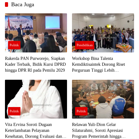
berita
Baca Juga
purworejo
berita
purworejo
hari ini
Berita
Purworejo
Terkini
Politik
Pendidikan
berita
terkini
purworejo
Rakerda PAN Purworejo, Siapkan
Workshop Bina Talenta
Kader Terbaik, Bidik Kursi DPRD
Kemdiktisaintek Dorong Riset
hingga DPR RI pada Pemilu 2029
Perguruan Tinggi Lebih
Berdampak bagi Purworejo
Politik
Politik
Vita Ervina Soroti Dugaan
Relawan Yuli-Dion Gelar
Keterlambatan Pelayanan
Silaturahmi, Soroti Apresiasi
Kesehatan, Dorong Evaluasi dan
Program Pemerintah hingga