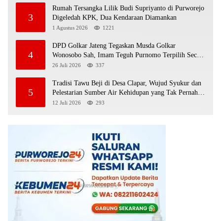
Rumah Tersangka Lilik Budi Supriyanto di Purworejo
3
Digeledah KPK, Dua Kendaraan Diamankan
1 Agustus 2026
1221
DPD Golkar Jateng Tegaskan Musda Golkar
4
Wonosobo Sah, Imam Teguh Purnomo Terpilih Secara
Aklamasi
26 Juli 2026
337
Tradisi Tawu Beji di Desa Clapar, Wujud Syukur dan
5
Pelestarian Sumber Air Kehidupan yang Tak Pernah
Kering
12 Juli 2026
293