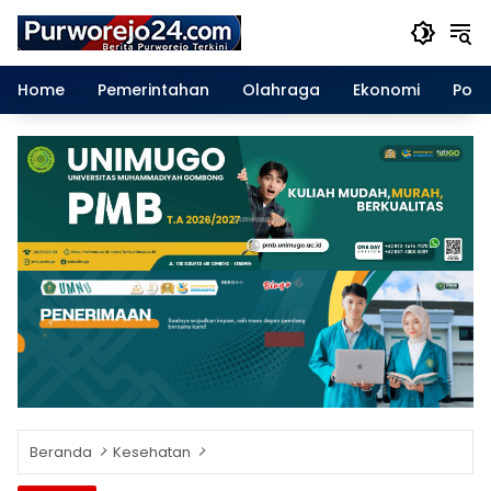
Langsung
ke
konten
Home
Pemerintahan
Olahraga
Ekonomi
Polit
Beranda
Kesehatan