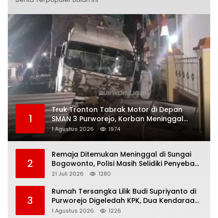
Truk Tronton Tabrak Motor di Depan
1
SMAN 3 Purworejo, Korban Meninggal
Dunia, Polisi Masih Selidiki Penyebab
1 Agustus 2026
1974
Remaja Ditemukan Meninggal di Sungai
2
Bogowonto, Polisi Masih Selidiki Penyebab
Kematian
21 Juli 2026
1280
Rumah Tersangka Lilik Budi Supriyanto di
3
Purworejo Digeledah KPK, Dua Kendaraan
Diamankan
1 Agustus 2026
1226