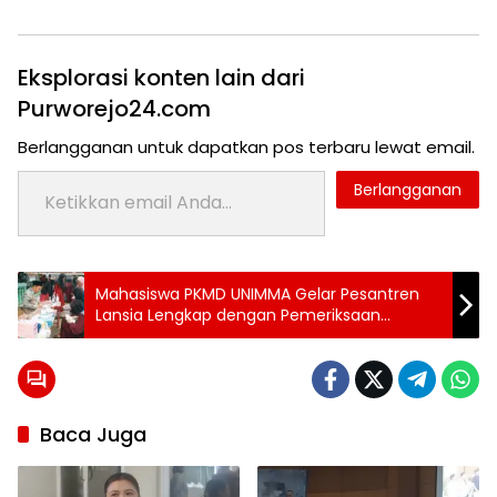
Eksplorasi konten lain dari
Purworejo24.com
Berlangganan untuk dapatkan pos terbaru lewat email.
Ketikkan email Anda...
Berlangganan
Tag:
Mahasiswa PKMD UNIMMA Gelar Pesantren
24 jam
Lansia Lengkap dengan Pemeriksaan
purworejo
Kesehatan
berita
24
jam
berita
Baca Juga
purworejo
berita
purworejo