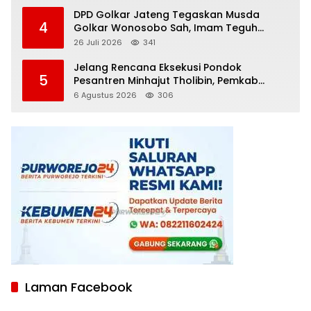
DPD Golkar Jateng Tegaskan Musda
4
Golkar Wonosobo Sah, Imam Teguh
Purnomo Terpilih Secara Aklamasi
26 Juli 2026
341
Jelang Rencana Eksekusi Pondok
5
Pesantren Minhajut Tholibin, Pemkab
Purworejo Dorong Penundaan hingga
6 Agustus 2026
306
Gugatan Perdata Diproses
Laman Facebook