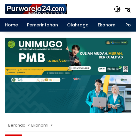
Langsung
ke
konten
Home
Pemerintahan
Olahraga
Ekonomi
Polit
Beranda
Ekonomi