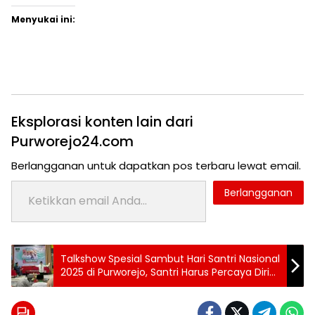
Menyukai ini:
Eksplorasi konten lain dari
Purworejo24.com
Berlangganan untuk dapatkan pos terbaru lewat email.
Ketikkan email Anda...
Berlangganan
Tag:
Talkshow Spesial Sambut Hari Santri Nasional
Topik:
24 jam
2025 di Purworejo, Santri Harus Percaya Diri
purworejo
dan Aktif di Era Modernisasi
UMKM
berita