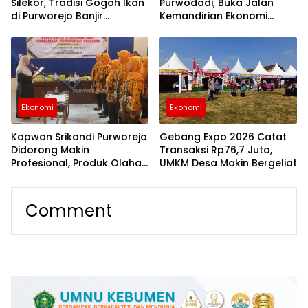
Silekor, Tradisi Gogoh Ikan
Purwodadi, Buka Jalan
di Purworejo Banjir
Kemandirian Ekonomi
Antusiasme
Penyandang Disabilitas
Ekonomi
Ekonomi
Kopwan Srikandi Purworejo
Gebang Expo 2026 Catat
Didorong Makin
Transaksi Rp76,7 Juta,
Profesional, Produk Olahan
UMKM Desa Makin Bergeliat
Kelapa Tembus Pasar
Internasional
Comment