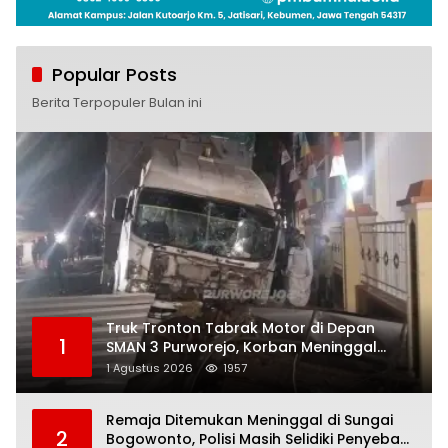
Popular Posts
Berita Terpopuler Bulan ini
Truk Tronton Tabrak Motor di Depan
1
SMAN 3 Purworejo, Korban Meninggal
Dunia, Polisi Masih Selidiki Penyebab
1 Agustus 2026
1957
Remaja Ditemukan Meninggal di Sungai
2
Bogowonto, Polisi Masih Selidiki Penyebab