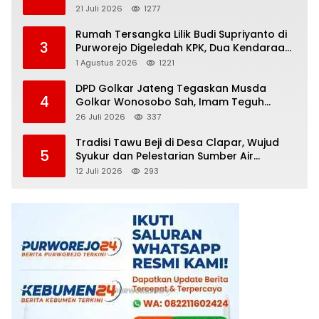
Kematian
21 Juli 2026
1277
Rumah Tersangka Lilik Budi Supriyanto di
3
Purworejo Digeledah KPK, Dua Kendaraan
Diamankan
1 Agustus 2026
1221
DPD Golkar Jateng Tegaskan Musda
4
Golkar Wonosobo Sah, Imam Teguh
Purnomo Terpilih Secara Aklamasi
26 Juli 2026
337
Tradisi Tawu Beji di Desa Clapar, Wujud
5
Syukur dan Pelestarian Sumber Air
Kehidupan yang Tak Pernah Kering
12 Juli 2026
293