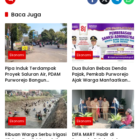
24
jam
berita
Baca Juga
purworejo
berita
purworejo
hari ini
Berita
Purworejo
Terkini
Ekonomi
Ekonomi
berita
terkini
purworejo
Pipa Induk Terdampak
Dua Bulan Bebas Denda
Proyek Saluran Air, PDAM
Pajak, Pemkab Purworejo
Purworejo Bangun
Ajak Warga Manfaatkan
Jembatan Pipa di Depan
Relaksasi hingga 30
Eks Pasar Suronegaran
September
Ekonomi
Ekonomi
Ribuan Warga Serbu Irigasi
DIFA MART Hadir di