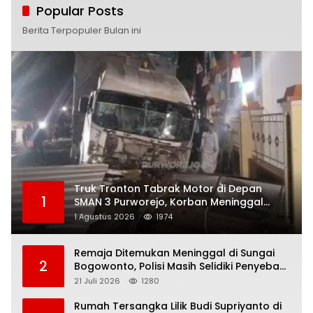
Popular Posts
Berita Terpopuler Bulan ini
Truk Tronton Tabrak Motor di Depan
1
SMAN 3 Purworejo, Korban Meninggal
Dunia, Polisi Masih Selidiki Penyebab
1 Agustus 2026
1974
Remaja Ditemukan Meninggal di Sungai
2
Bogowonto, Polisi Masih Selidiki Penyebab
Kematian
21 Juli 2026
1280
Rumah Tersangka Lilik Budi Supriyanto di