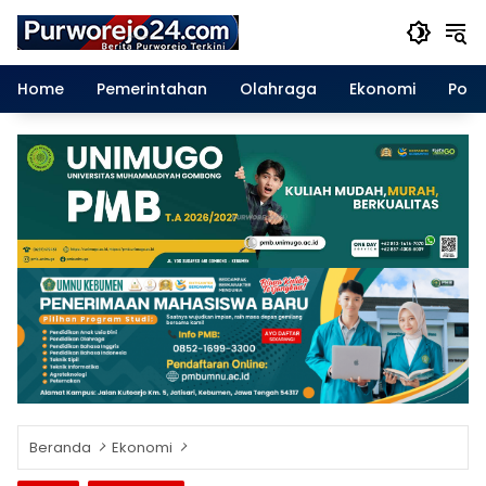
Langsung
ke
konten
Home
Pemerintahan
Olahraga
Ekonomi
Polit
Beranda
Ekonomi