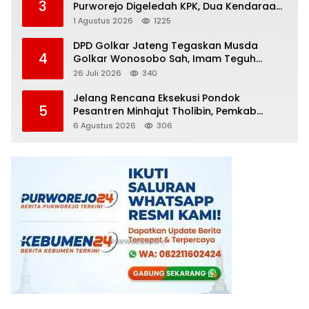
3
Purworejo Digeledah KPK, Dua Kendaraan
Diamankan
1 Agustus 2026
1225
DPD Golkar Jateng Tegaskan Musda
4
Golkar Wonosobo Sah, Imam Teguh
Purnomo Terpilih Secara Aklamasi
26 Juli 2026
340
Jelang Rencana Eksekusi Pondok
5
Pesantren Minhajut Tholibin, Pemkab
Purworejo Dorong Penundaan hingga
6 Agustus 2026
306
Gugatan Perdata Diproses