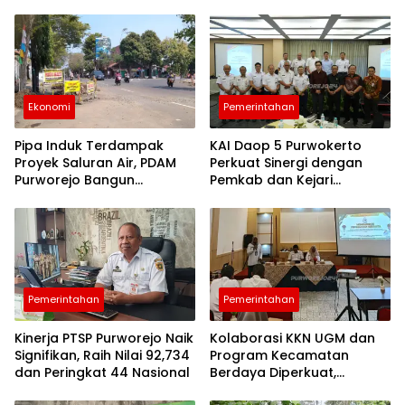
berita
purworejo
hari ini
Berita
Purworejo
Terkini
Ekonomi
Pemerintahan
berita
terkini
purworejo
Pipa Induk Terdampak
KAI Daop 5 Purwokerto
Proyek Saluran Air, PDAM
Perkuat Sinergi dengan
Purworejo Bangun
Pemkab dan Kejari
Jembatan Pipa di Depan
Purworejo, Pelayanan
Eks Pasar Suronegaran
Publik jadi Prioritas
Pemerintahan
Pemerintahan
Kinerja PTSP Purworejo Naik
Kolaborasi KKN UGM dan
Signifikan, Raih Nilai 92,734
Program Kecamatan
dan Peringkat 44 Nasional
Berdaya Diperkuat,
Purworejo Dorong Pemuda