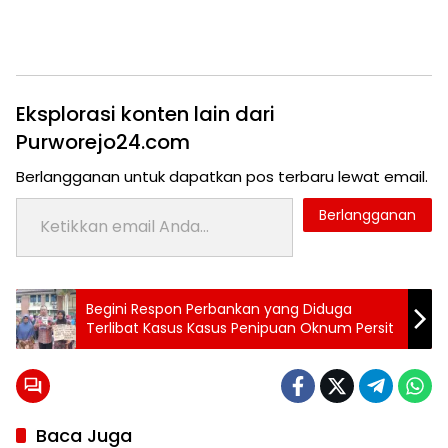
Eksplorasi konten lain dari
Purworejo24.com
Berlangganan untuk dapatkan pos terbaru lewat email.
Ketikkan email Anda...
Berlangganan
Tag:
Begini Respon Perbankan yang Diduga
Topik:
24 jam
Terlibat Kasus Kasus Penipuan Oknum Persit
purworejo
Anggaran
berita
24
jam
berita
Baca Juga
purworejo