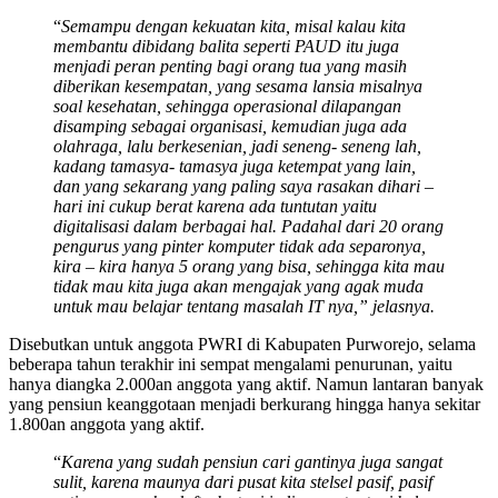
“
Semampu dengan kekuatan kita, misal kalau kita
membantu dibidang balita seperti PAUD itu juga
menjadi peran penting bagi orang tua yang masih
diberikan kesempatan, yang sesama lansia misalnya
soal kesehatan, sehingga operasional dilapangan
disamping sebagai organisasi, kemudian juga ada
olahraga, lalu berkesenian, jadi seneng- seneng lah,
kadang tamasya- tamasya juga ketempat yang lain,
dan yang sekarang yang paling saya rasakan dihari –
hari ini cukup berat karena ada tuntutan yaitu
digitalisasi dalam berbagai hal. Padahal dari 20 orang
pengurus yang pinter komputer tidak ada separonya,
kira – kira hanya 5 orang yang bisa, sehingga kita mau
tidak mau kita juga akan mengajak yang agak muda
untuk mau belajar tentang masalah IT nya,” jelasnya.
Disebutkan untuk anggota PWRI di Kabupaten Purworejo, selama
beberapa tahun terakhir ini sempat mengalami penurunan, yaitu
hanya diangka 2.000an anggota yang aktif. Namun lantaran banyak
yang pensiun keanggotaan menjadi berkurang hingga hanya sekitar
1.800an anggota yang aktif.
“
Karena yang sudah pensiun cari gantinya juga sangat
sulit, karena maunya dari pusat kita stelsel pasif, pasif