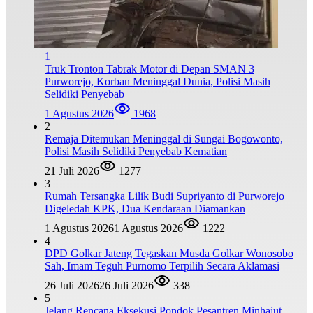
1
Truk Tronton Tabrak Motor di Depan SMAN 3
Purworejo, Korban Meninggal Dunia, Polisi Masih
Selidiki Penyebab
1 Agustus 2026
1968
2
Remaja Ditemukan Meninggal di Sungai Bogowonto,
Polisi Masih Selidiki Penyebab Kematian
21 Juli 2026
1277
3
Rumah Tersangka Lilik Budi Supriyanto di Purworejo
Digeledah KPK, Dua Kendaraan Diamankan
1 Agustus 2026
1 Agustus 2026
1222
4
DPD Golkar Jateng Tegaskan Musda Golkar Wonosobo
Sah, Imam Teguh Purnomo Terpilih Secara Aklamasi
26 Juli 2026
26 Juli 2026
338
5
Jelang Rencana Eksekusi Pondok Pesantren Minhajut