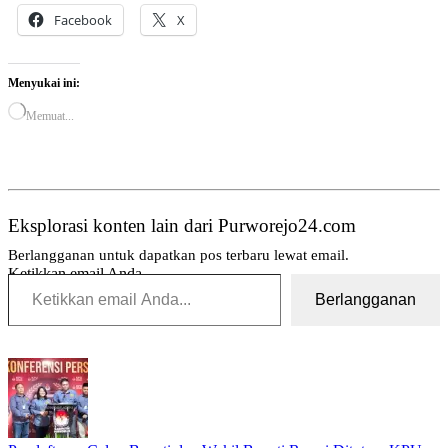
Facebook
X
Menyukai ini:
Memuat...
Eksplorasi konten lain dari Purworejo24.com
Berlangganan untuk dapatkan pos terbaru lewat email.
Ketikkan email Anda...
Berlangganan
Tag:
Topik:
24
Pwri
jam
purworejo
berita