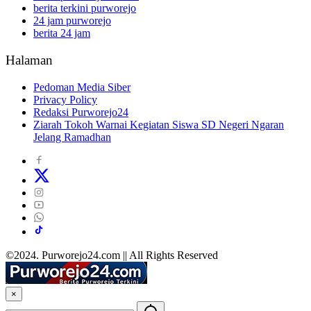
berita terkini purworejo
24 jam purworejo
berita 24 jam
Halaman
Pedoman Media Siber
Privacy Policy
Redaksi Purworejo24
Ziarah Tokoh Warnai Kegiatan Siswa SD Negeri Ngaran
Jelang Ramadhan
©2024. Purworejo24.com || All Rights Reserved
×