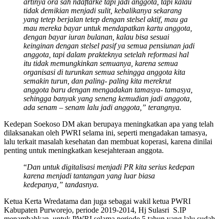
artinya ora sah ndaftarke tapi jadi anggota, tapi kalau
tidak demikian menjadi sulit, kebalikanya sekarang
yang tetep berjalan tetep dengan stelsel aktif, mau ga
mau mereka bayar untuk mendapatkan kartu anggota,
dengan bayar iuran bulanan, kalau bisa sesuai
keinginan dengan stelsel pasif ya semua pensiunan jadi
anggota, tapi dalam prakteknya setelah reformasi hal
itu tidak memungkinkan semuanya, karena semua
organisasi di turunkan semua sehingga anggota kita
semakin turun, dan paling- paling kita merekrut
anggota baru dengan mengadakan tamasya- tamasya,
sehingga banyak yang seneng kemudian jadi anggota,
ada senam – senam lalu jadi anggota,” terangnya.
Kedepan Soekoso DM akan berupaya meningkatkan apa yang telah
dilaksanakan oleh PWRI selama ini, seperti mengadakan tamasya,
lalu terkait masalah kesehatan dan membuat koperasi, karena dinilai
penting untuk meningkatkan kesejahteraan anggota.
“
Dan untuk digitalisasi menjadi PR kita serius kedepan
karena menjadi tantangan yang luar biasa
kedepanya,” tandasnya.
Ketua Kerta Wredatama dan juga sebagai wakil ketua PWRI
Kabupaten Purworejo, periode 2019-2014, Hj Sulasri S.IP
menambahkan, untuk PWRI selama periode 5 tahun yang lalu sudah