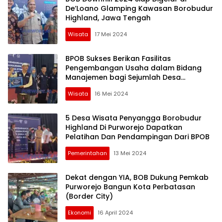
De’Loano Glamping Kawasan Borobudur
Highland, Jawa Tengah
Wisata
17 Mei 2024
BPOB Sukses Berikan Fasilitas
Pengembangan Usaha dalam Bidang
Manajemen bagi Sejumlah Desa
Penyangga Zona Otorita Borobudur di
Wisata
16 Mei 2024
Purworejo
5 Desa Wisata Penyangga Borobudur
Highland Di Purworejo Dapatkan
Pelatihan Dan Pendampingan Dari BPOB
Pemerintahan
13 Mei 2024
Dekat dengan YIA, BOB Dukung Pemkab
Purworejo Bangun Kota Perbatasan
(Border City)
Ekonomi
16 April 2024