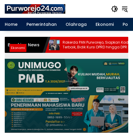
Langsung
ke
konten
Home
Pemerintahan
Olahraga
Ekonomi
Polit
Rakerda PAN Purworejo, Siapkan Kader
Breaking News
Terbaik, Bidik Kursi DPRD hingga DPR RI
Ekonomi
pada Pemilu 2029