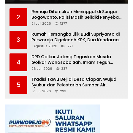
Remaja Ditemukan Meninggal di Sungai
2
Bogowonto, Polisi Masih Selidiki Penyebab
Kematian
21 Juli 2026
1277
Rumah Tersangka Lilik Budi Supriyanto di
3
Purworejo Digeledah KPK, Dua Kendaraan
Diamankan
1 Agustus 2026
1221
DPD Golkar Jateng Tegaskan Musda
4
Golkar Wonosobo Sah, Imam Teguh
Purnomo Terpilih Secara Aklamasi
26 Juli 2026
337
Tradisi Tawu Beji di Desa Clapar, Wujud
5
Syukur dan Pelestarian Sumber Air
Kehidupan yang Tak Pernah Kering
12 Juli 2026
293