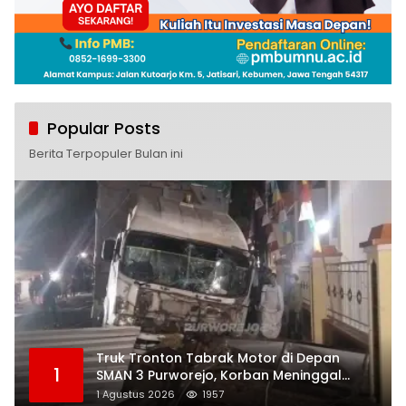
Popular Posts
Berita Terpopuler Bulan ini
Truk Tronton Tabrak Motor di Depan
1
SMAN 3 Purworejo, Korban Meninggal
Dunia, Polisi Masih Selidiki Penyebab
1 Agustus 2026
1957