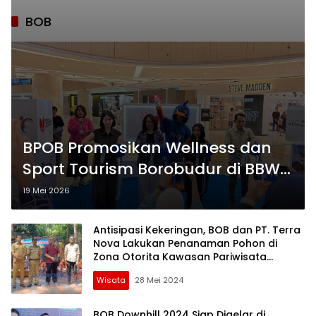
BOB
BPOB Promosikan Wellness dan
Sport Tourism Borobudur di BBWI
Travel Fair 2026
19 Mei 2026
Antisipasi Kekeringan, BOB dan PT. Terra
Nova Lakukan Penanaman Pohon di
Zona Otorita Kawasan Pariwisata
Borobudur
Wisata
28 Mei 2024
BOB Downhill 2024 Siap Digelar di