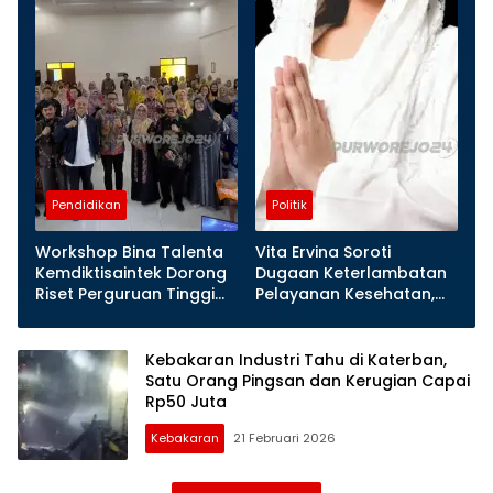
Pendidikan
Politik
Workshop Bina Talenta
Vita Ervina Soroti
Kemdiktisaintek Dorong
Dugaan Keterlambatan
Riset Perguruan Tinggi
Pelayanan Kesehatan,
Lebih Berdampak bagi
Dorong Evaluasi dan
Purworejo
Penguatan Etika Tenaga
Medis
Kebakaran Industri Tahu di Katerban,
Satu Orang Pingsan dan Kerugian Capai
Rp50 Juta
Kebakaran
21 Februari 2026