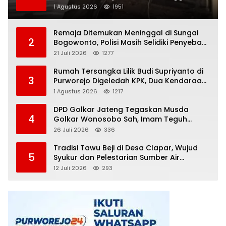
Dunia, Polisi Masih Selidiki Penyebab
1 Agustus 2026
1951
Remaja Ditemukan Meninggal di Sungai
2
Bogowonto, Polisi Masih Selidiki Penyebab
Kematian
21 Juli 2026
1277
Rumah Tersangka Lilik Budi Supriyanto di
3
Purworejo Digeledah KPK, Dua Kendaraan
Diamankan
1 Agustus 2026
1217
DPD Golkar Jateng Tegaskan Musda
4
Golkar Wonosobo Sah, Imam Teguh
Purnomo Terpilih Secara Aklamasi
26 Juli 2026
336
Tradisi Tawu Beji di Desa Clapar, Wujud
5
Syukur dan Pelestarian Sumber Air
Kehidupan yang Tak Pernah Kering
12 Juli 2026
293