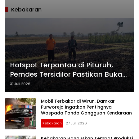
Kebakaran
Hotspot Terpantau di Pituruh,
Pemdes Tersidilor Pastikan Bukan
Kebakaran Hutan
31 Juli 2026
Mobil Terbakar di Wirun, Damkar
Purworejo Ingatkan Pentingnya
Waspada Tanda Gangguan Kendaraan
Kebakaran
27 Juli 2026
Kebakaran Hanguskan Tempat Produksi