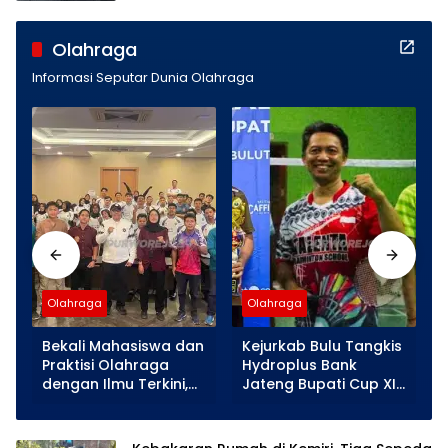
Olahraga
Informasi Seputar Dunia Olahraga
Olahraga
Olahraga
s
Bekali Mahasiswa dan
Kejurkab Bulu Tangkis
Praktisi Olahraga
Hydroplus Bank
dengan Ilmu Terkini,
Jateng Bupati Cup XI
UMNU Kebumen Gelar
2026. Mahasiswa
Pelatihan Kondisi Fisik
UMNU Kebumen Raih
Bersama Pakar
Juara 1