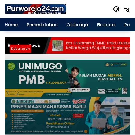
Langsung
ke
konten
Home
Pemerintahan
Olahraga
Ekonomi
Polit
Pos Siskamling TMMD Terus Dikebut, Jadi
Breaking News
arapan
Ikhtiar Warga Wujudkan Lingkungan
Kebakaran
Aman