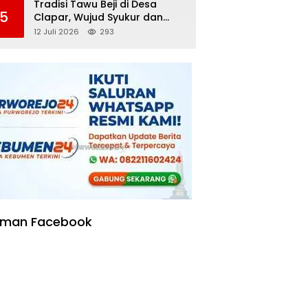
Tradisi Tawu Beji di Desa
5
Clapar, Wujud Syukur dan
Pelestarian Sumber Air
12 Juli 2026
293
Kehidupan yang Tak Pernah
Kering
aman Facebook