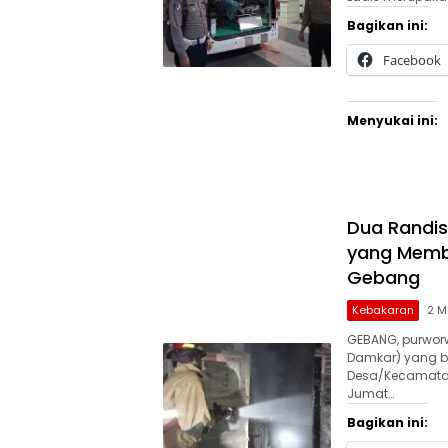
Bagikan ini:
Facebook
Menyukai ini:
Dua Randi
yang Memb
Gebang
Kebakaran
2 M
GEBANG, purworw
Damkar) yang be
Desa/Kecamatan
Jumat…
Bagikan ini: