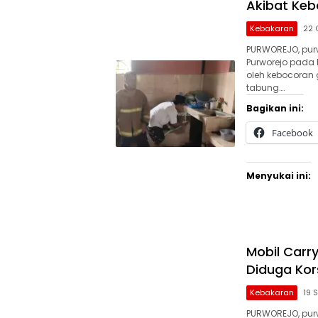
Akibat Ke
Kebakaran
22 
PURWOREJO, purw
Purworejo pada 
oleh kebocoran 
tabung….
Bagikan ini:
Facebook
Menyukai ini:
Mobil Carr
Diduga Kors
Kebakaran
19 
PURWOREJO, purw