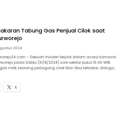
bakaran Tabung Gas Penjual Cilok saat
urworejo
Agustus 2024
orejo24.com – Sebuah insiden terjadi dalam acara karnaval
worejo pada Sabtu (31/8/2024) sore sekitar pukul 15.40 WIB.
as milik seorang pedagang cilok tiba-tiba terbakar, diduga…
X