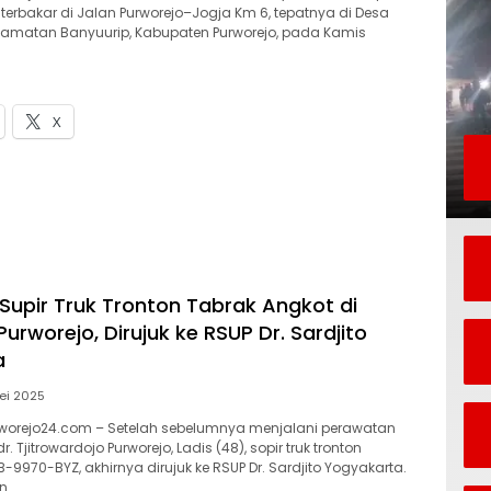
terbakar di Jalan Purworejo–Jogja Km 6, tepatnya di Desa
amatan Banyuurip, Kabupaten Purworejo, pada Kamis
X
 Supir Truk Tronton Tabrak Angkot di
Purworejo, Dirujuk ke RSUP Dr. Sardjito
a
ei 2025
worejo24.com – Setelah sebelumnya menjalani perawatan
dr. Tjitrowardojo Purworejo, Ladis (48), sopir truk tronton
B-9970-BYZ, akhirnya dirujuk ke RSUP Dr. Sardjito Yogyakarta.
n…