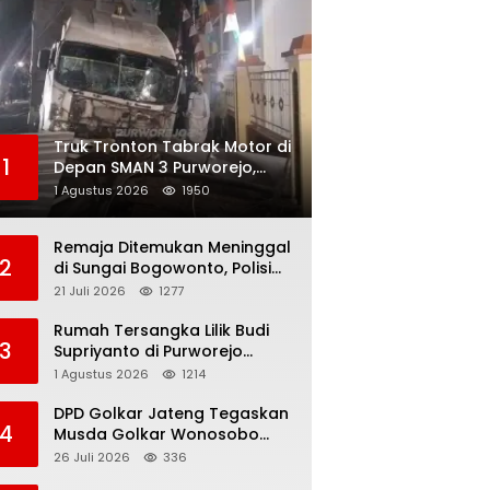
Truk Tronton Tabrak Motor di
1
Depan SMAN 3 Purworejo,
Korban Meninggal Dunia,
1 Agustus 2026
1950
Polisi Masih Selidiki Penyebab
Remaja Ditemukan Meninggal
2
di Sungai Bogowonto, Polisi
Masih Selidiki Penyebab
21 Juli 2026
1277
Kematian
Rumah Tersangka Lilik Budi
3
Supriyanto di Purworejo
Digeledah KPK, Dua
1 Agustus 2026
1214
Kendaraan Diamankan
DPD Golkar Jateng Tegaskan
4
Musda Golkar Wonosobo
Sah, Imam Teguh Purnomo
26 Juli 2026
336
Terpilih Secara Aklamasi