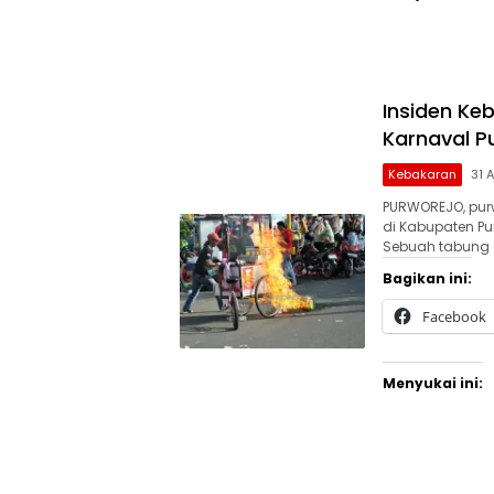
Insiden Ke
Karnaval P
Kebakaran
31 
PURWOREJO, purw
di Kabupaten Pur
Sebuah tabung g
Bagikan ini:
Facebook
Menyukai ini: