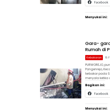
Facebook
Menyukai ini:
Gara- gara
Rumah di P
Kebakaran
15 
PURWOREJO, purw
Pangenrejo, Ke
terbakar pada S
menyala ketika d
Bagikan ini:
Facebook
Menyukai ini: