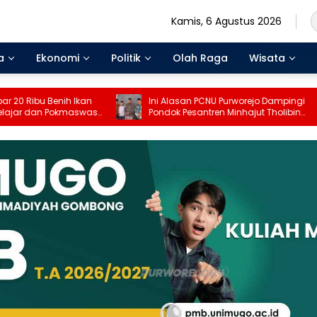
Kamis, 6 Agustus 2026
a
Ekonomi
Politik
Olah Raga
Wisata
n
Ini Alasan PCNU Purworejo Dampingi
Jelang
was
Pondok Pesantren Minhajut Tholibin
Pesant
Tempuh Penyelesaian Hukum
Purwor
Gugata