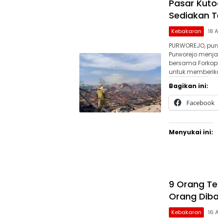
Pasar Kuto
Sediakan T
Kebakaran
18 
PURWOREJO, pur
Purworejo menja
bersama Forkop
untuk memberi
Bagikan ini:
Facebook
Menyukai ini:
9 Orang Te
Orang Dib
Kebakaran
16 