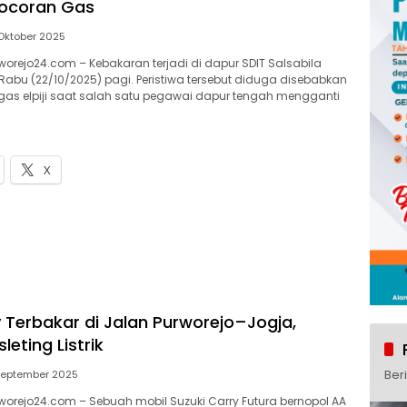
bocoran Gas
Oktober 2025
orejo24.com – Kebakaran terjadi di dapur SDIT Salsabila
Rabu (22/10/2025) pagi. Peristiwa tersebut diduga disebabkan
gas elpiji saat salah satu pegawai dapur tengah mengganti
X
y Terbakar di Jalan Purworejo–Jogja,
leting Listrik
Ber
September 2025
orejo24.com – Sebuah mobil Suzuki Carry Futura bernopol AA