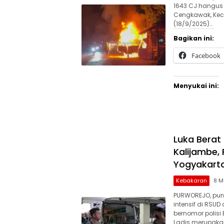
1643 CJ hangus 
Cengkawak, Kec
(18/9/2025)…
Bagikan ini:
Facebook
Menyukai ini:
Luka Berat
Kalijambe, 
Yogyakart
Kebakaran
8 M
PURWOREJO, pur
intensif di RSUD 
bernomor polisi 
Ladis merupaka