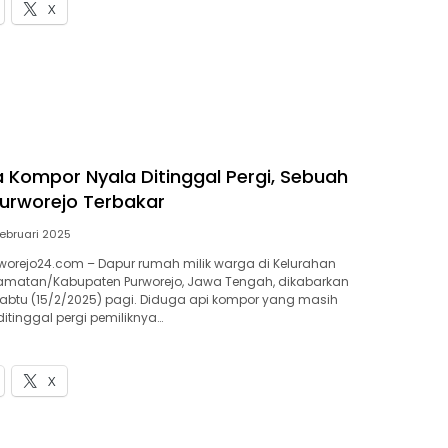
X
 Kompor Nyala Ditinggal Pergi, Sebuah
urworejo Terbakar
Februari 2025
orejo24.com – Dapur rumah milik warga di Kelurahan
camatan/Kabupaten Purworejo, Jawa Tengah, dikabarkan
abtu (15/2/2025) pagi. Diduga api kompor yang masih
itinggal pergi pemiliknya…
X