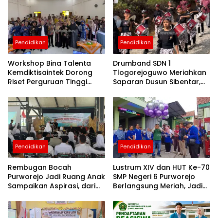
purworejo
hari ini
Berita
Purworejo
Terkini
Pendidikan
Pendidikan
berita
terkini
purworejo
Workshop Bina Talenta
Drumband SDN 1
Kemdiktisaintek Dorong
Tlogorejoguwo Meriahkan
Riset Perguruan Tinggi
Saparan Dusun Sibentar,
Lebih Berdampak bagi
Jadi Wadah Pelestarian
Purworejo
Budaya dan Pendidikan
Karakter
Pendidikan
Pendidikan
Rembugan Bocah
Lustrum XIV dan HUT Ke-70
Purworejo Jadi Ruang Anak
SMP Negeri 6 Purworejo
Sampaikan Aspirasi, dari
Berlangsung Meriah, Jadi
Perundungan hingga
Momentum Perkuat Mutu
Ruang Ramah Anak
Pendidikan, Karakter, dan
Sinergi Alumni