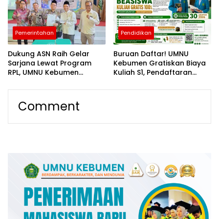
Pemerintahan
Pendidikan
Dukung ASN Raih Gelar
Buruan Daftar! UMNU
Sarjana Lewat Program
Kebumen Gratiskan Biaya
RPL, UMNU Kebumen
Kuliah S1, Pendaftaran
Gandeng Kemenag
Ditutup 30 Agustus
Purbalingga Berpredikat
WBK
Comment