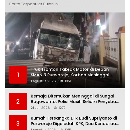
Berita Terpopuler Bulan ini
Truk Tronton Tabrak Motor di Depan
1
SMAN 3 Purworejo, Korban Meninggal
Dunia, Polisi Masih Selidiki Penyebab
1 Agustus 2026
1951
Remaja Ditemukan Meninggal di Sungai
2
Bogowonto, Polisi Masih Selidiki Penyebab
Kematian
21 Juli 2026
1277
Rumah Tersangka Lilik Budi Supriyanto di
3
Purworejo Digeledah KPK, Dua Kendaraan
Diamankan
1 Agustus 2026
1215