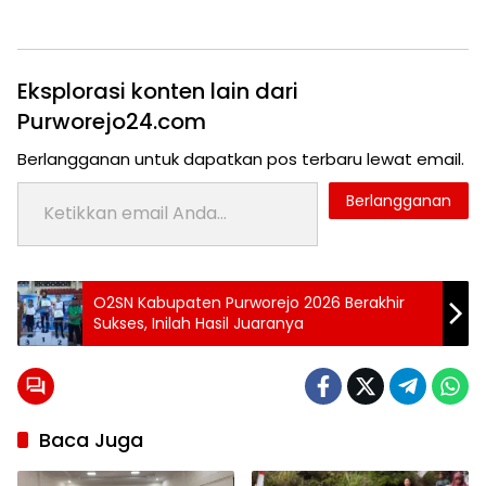
Eksplorasi konten lain dari
Purworejo24.com
Berlangganan untuk dapatkan pos terbaru lewat email.
Ketikkan email Anda...
Berlangganan
Tag:
O2SN Kabupaten Purworejo 2026 Berakhir
24 jam
Sukses, Inilah Hasil Juaranya
purworejo
berita
24
jam
berita
Baca Juga
purworejo
berita