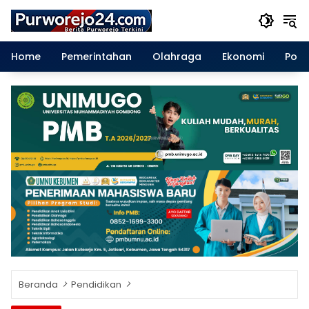
Langsung
ke
konten
Home
Pemerintahan
Olahraga
Ekonomi
Polit
Beranda
Pendidikan