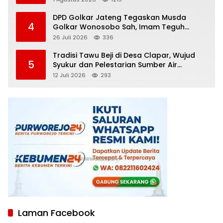
DPD Golkar Jateng Tegaskan Musda
4
Golkar Wonosobo Sah, Imam Teguh
Purnomo Terpilih Secara Aklamasi
26 Juli 2026
336
Tradisi Tawu Beji di Desa Clapar, Wujud
5
Syukur dan Pelestarian Sumber Air
Kehidupan yang Tak Pernah Kering
12 Juli 2026
293
Laman Facebook