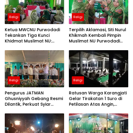
purworejo
hari ini
Berita
Religi
Religi
Purworejo
Terkini
berita
Ketua MWCNU Purwodadi
Terpilih Aklamasi, Siti Nurul
terkini
Tekankan Tiga Kunci
Khikmah Kembali Pimpin
purworejo
Khidmat Muslimat NU:
Muslimat NU Purwodadi
Ngaji, Ngopi, dan Ngader
hingga 2031
Religi
Religi
Pengurus JATMAN
Ratusan Warga Karangjati
Ghusniyyah Gebang Resmi
Gelar Tirakatan 1 Suro di
Dilantik, Perkuat Syiar
Petilasan Atas Angin,
Thariqah dan Pembinaan
Lestarikan Tradisi dan
Umat
Doakan Leluhur