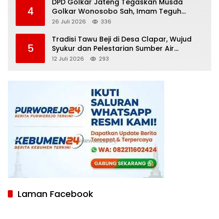
DPD Golkar Jateng Tegaskan Musda
4
Golkar Wonosobo Sah, Imam Teguh
Purnomo Terpilih Secara Aklamasi
26 Juli 2026
336
Tradisi Tawu Beji di Desa Clapar, Wujud
5
Syukur dan Pelestarian Sumber Air
Kehidupan yang Tak Pernah Kering
12 Juli 2026
293
Laman Facebook