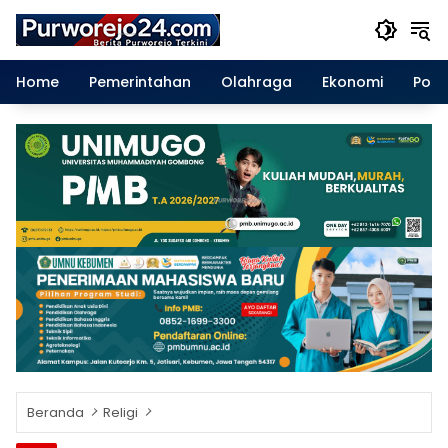
Langsung
ke
konten
Home
Pemerintahan
Olahraga
Ekonomi
Polit
Beranda
Religi