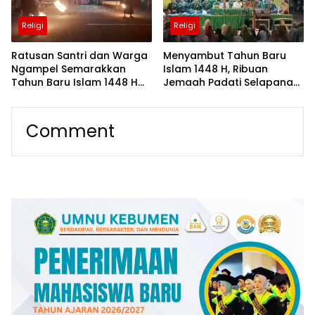
Religi
Religi
Ratusan Santri dan Warga
Menyambut Tahun Baru
Ngampel Semarakkan
Islam 1448 H, Ribuan
Tahun Baru Islam 1448 H
Jemaah Padati Selapanan
dengan Pawai Ta’aruf dan
Perdana Majelis Hadroh di
Obor
Joglo Aula Tahfidhul
Qur’an Choirunnisa
Comment
Bersholawat