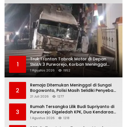
Truk Tronton Tabrak Motor di Depan
1
SMAN 3 Purworejo, Korban Meninggal
Dunia, Polisi Masih Selidiki Penyebab
1 Agustus 2026
1952
Remaja Ditemukan Meninggal di Sungai
2
Bogowonto, Polisi Masih Selidiki Penyebab
Kematian
21 Juli 2026
1277
Rumah Tersangka Lilik Budi Supriyanto di
3
Purworejo Digeledah KPK, Dua Kendaraan
Diamankan
1 Agustus 2026
1218