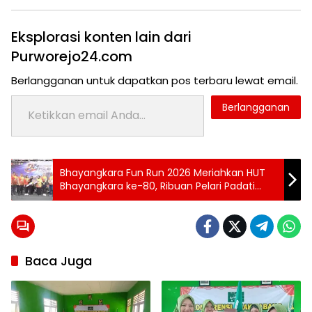
Eksplorasi konten lain dari
Purworejo24.com
Berlangganan untuk dapatkan pos terbaru lewat email.
Ketikkan email Anda...
Berlangganan
Tag:
Bhayangkara Fun Run 2026 Meriahkan HUT
24 jam
Bhayangkara ke-80, Ribuan Pelari Padati
purworejo
Jalanan Purworejo
Ansor
berita
24
Baca Juga
jam
berita
purworejo
berita