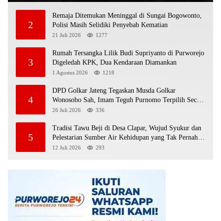
Remaja Ditemukan Meninggal di Sungai Bogowonto,
2
Polisi Masih Selidiki Penyebab Kematian
21 Juli 2026
1277
Rumah Tersangka Lilik Budi Supriyanto di Purworejo
3
Digeledah KPK, Dua Kendaraan Diamankan
1 Agustus 2026
1218
DPD Golkar Jateng Tegaskan Musda Golkar
4
Wonosobo Sah, Imam Teguh Purnomo Terpilih Secara
Aklamasi
26 Juli 2026
336
Tradisi Tawu Beji di Desa Clapar, Wujud Syukur dan
5
Pelestarian Sumber Air Kehidupan yang Tak Pernah
Kering
12 Juli 2026
293