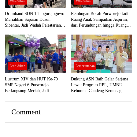
Pendidikan
Pendidikan
Drumband SDN 1 Tlogorejoguwo
Rembugan Bocah Purworejo Jadi
Meriahkan Saparan Dusun
Ruang Anak Sampaikan Aspirasi,
Sibentar, Jadi Wadah Pelestarian
dari Perundungan hingga Ruang
Budaya dan Pendidikan Karakter
Ramah Anak
Pendidikan
Pemerintahan
Lustrum XIV dan HUT Ke-70
Dukung ASN Raih Gelar Sarjana
SMP Negeri 6 Purworejo
Lewat Program RPL, UMNU
Berlangsung Meriah, Jadi
Kebumen Gandeng Kemenag
Momentum Perkuat Mutu
Purbalingga Berpredikat WBK
Pendidikan, Karakter, dan Sinergi
Alumni
Comment