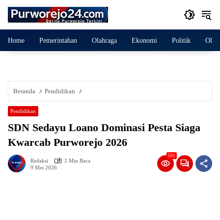
Langsung
ke
konten
Home
Pemerintahan
Olahraga
Ekonomi
Politik
Olah
Beranda
Pendidikan
Pendidikan
SDN Sedayu Loano Dominasi Pesta Siaga
Kwarcab Purworejo 2026
501
Redaksi
2 Min Baca
9 Mei 2026