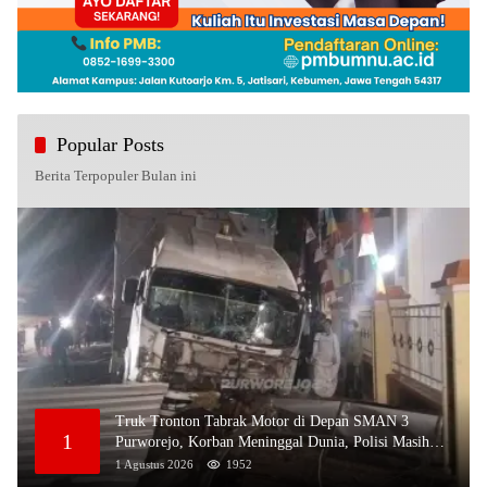
Popular Posts
Berita Terpopuler Bulan ini
Truk Tronton Tabrak Motor di Depan SMAN 3
1
Purworejo, Korban Meninggal Dunia, Polisi Masih
Selidiki Penyebab
1 Agustus 2026
1952