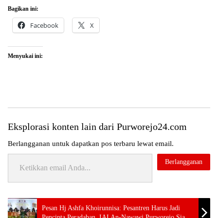
Bagikan ini:
Facebook
X
Menyukai ini:
Eksplorasi konten lain dari Purworejo24.com
Berlangganan untuk dapatkan pos terbaru lewat email.
Ketikkan email Anda...
Berlangganan
Tag:
Pesan Hj Ashfa Khoirunnisa: Pesantren Harus Jadi
24 jam
Pencipta Peradaban, IAI An-Nawawi Purworejo Siap