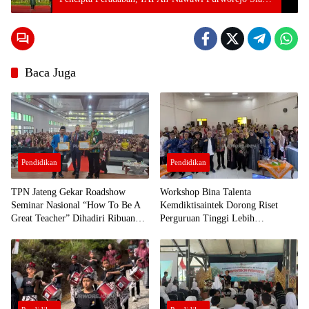
purworejo
Bertransformasi Jadi Universitas
berita
24
jam
berita
Baca Juga
purworejo
berita
purworejo
hari ini
Berita
Purworejo
Terkini
Pendidikan
Pendidikan
berita
terkini
purworejo
TPN Jateng Gekar Roadshow
Workshop Bina Talenta
Seminar Nasional “How To Be A
Kemdiktisaintek Dorong Riset
Great Teacher” Dihadiri Ribuan
Perguruan Tinggi Lebih
Guru di Purworejo
Berdampak bagi Purworejo