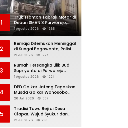
Truk Tronton Tabrak Motor di
1
Depan SMAN 3 Purworejo,
Korban Meninggal Dunia,
1 Agustus 2026
1965
Polisi Masih Selidiki Penyebab
Remaja Ditemukan Meninggal
2
di Sungai Bogowonto, Polisi
Masih Selidiki Penyebab
21 Juli 2026
1277
Kematian
Rumah Tersangka Lilik Budi
3
Supriyanto di Purworejo
Digeledah KPK, Dua
1 Agustus 2026
1221
Kendaraan Diamankan
DPD Golkar Jateng Tegaskan
4
Musda Golkar Wonosobo
Sah, Imam Teguh Purnomo
26 Juli 2026
337
Terpilih Secara Aklamasi
Tradisi Tawu Beji di Desa
5
Clapar, Wujud Syukur dan
Pelestarian Sumber Air
12 Juli 2026
293
Kehidupan yang Tak Pernah