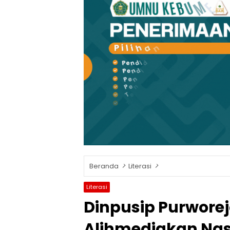
Beranda
Literasi
Literasi
Dinpusip Purwore
Alihmediakan Nas