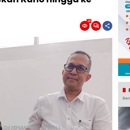
48
Ber