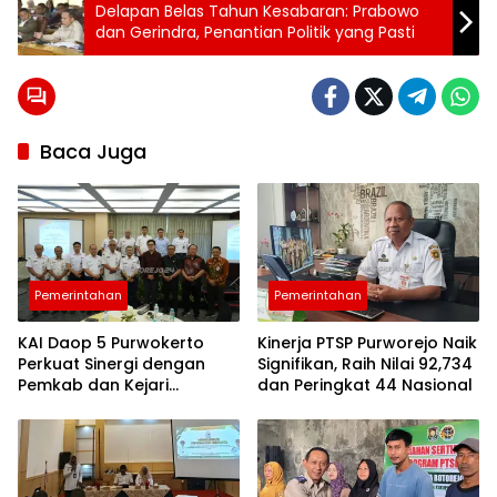
Tag:
Delapan Belas Tahun Kesabaran: Prabowo
24 jam
dan Gerindra, Penantian Politik yang Pasti
purworejo
berita
24
jam
berita
Baca Juga
purworejo
berita
purworejo
hari ini
Berita
Purworejo
Terkini
Pemerintahan
Pemerintahan
berita
terkini
purworejo
KAI Daop 5 Purwokerto
Kinerja PTSP Purworejo Naik
Perkuat Sinergi dengan
Signifikan, Raih Nilai 92,734
Pemkab dan Kejari
dan Peringkat 44 Nasional
Purworejo, Pelayanan
Publik jadi Prioritas