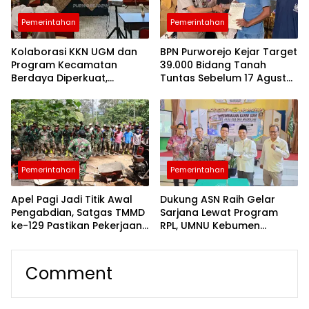
Pemerintahan
Pemerintahan
Kolaborasi KKN UGM dan
BPN Purworejo Kejar Target
Program Kecamatan
39.000 Bidang Tanah
Berdaya Diperkuat,
Tuntas Sebelum 17 Agustus
Purworejo Dorong Pemuda
2026
Jadi Penggerak
Pembangunan
Pemerintahan
Pemerintahan
Apel Pagi Jadi Titik Awal
Dukung ASN Raih Gelar
Pengabdian, Satgas TMMD
Sarjana Lewat Program
ke-129 Pastikan Pekerjaan
RPL, UMNU Kebumen
Terarah dan Aman
Gandeng Kemenag
Purbalingga Berpredikat
WBK
Comment