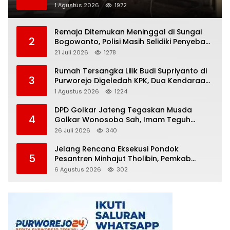
Dunia, Polisi Masih Selidiki Penyebab
1 Agustus 2026
1972
Remaja Ditemukan Meninggal di Sungai
2
Bogowonto, Polisi Masih Selidiki Penyebab
Kematian
21 Juli 2026
1278
Rumah Tersangka Lilik Budi Supriyanto di
3
Purworejo Digeledah KPK, Dua Kendaraan
Diamankan
1 Agustus 2026
1224
DPD Golkar Jateng Tegaskan Musda
4
Golkar Wonosobo Sah, Imam Teguh
Purnomo Terpilih Secara Aklamasi
26 Juli 2026
340
Jelang Rencana Eksekusi Pondok
5
Pesantren Minhajut Tholibin, Pemkab
Purworejo Dorong Penundaan hingga
6 Agustus 2026
302
Gugatan Perdata Diproses