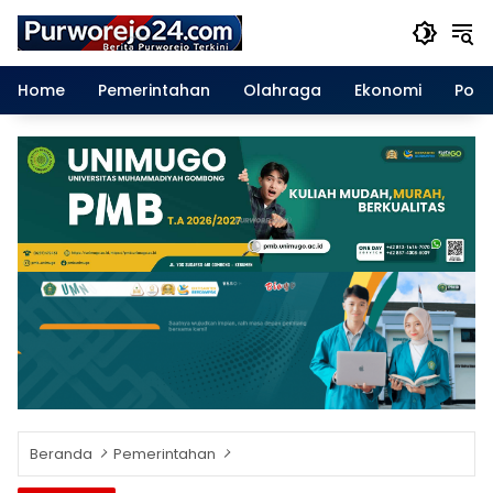
Langsung
ke
konten
Home
Pemerintahan
Olahraga
Ekonomi
Polit
Beranda
Pemerintahan