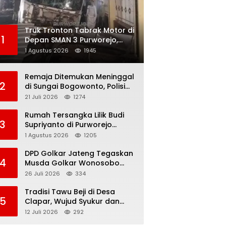
Truk Tronton Tabrak Motor di
1
Depan SMAN 3 Purworejo,
Korban Meninggal Dunia,
1 Agustus 2026
1945
Polisi Masih Selidiki Penyebab
Remaja Ditemukan Meninggal
2
di Sungai Bogowonto, Polisi
Masih Selidiki Penyebab
21 Juli 2026
1274
Kematian
Rumah Tersangka Lilik Budi
3
Supriyanto di Purworejo
Digeledah KPK, Dua
1 Agustus 2026
1205
Kendaraan Diamankan
DPD Golkar Jateng Tegaskan
4
Musda Golkar Wonosobo
Sah, Imam Teguh Purnomo
26 Juli 2026
334
Terpilih Secara Aklamasi
Tradisi Tawu Beji di Desa
5
Clapar, Wujud Syukur dan
Pelestarian Sumber Air
12 Juli 2026
292
Kehidupan yang Tak Pernah