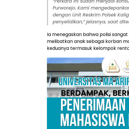
“
Perkara ini sudah menjadi kons
Purworejo. Kami mengedepankan 
dengan Unit Reskrim Polsek Kali
penyelidikan,” jelasnya, saat di
Ia menegaskan bahwa polisi sangat 
melibatkan anak sebagai korban ma
keduanya termasuk kelompok renta