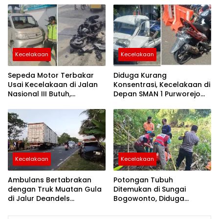
Masih Selidiki Penyebab
Kecelakaan
Kecelakaan
Sepeda Motor Terbakar
Diduga Kurang
Usai Kecelakaan di Jalan
Konsentrasi, Kecelakaan di
Nasional III Butuh,
Depan SMAN 1 Purworejo
Pengendara Alami Luka
Sebabkan Satu Pelajar
Ringan
Meninggal Dunia
Kecelakaan
Kecelakaan
Ambulans Bertabrakan
Potongan Tubuh
dengan Truk Muatan Gula
Ditemukan di Sungai
di Jalur Deandels
Bogowonto, Diduga
Purworejo, Sopir Meninggal
Korban Laka Sungai
Dunia
Wonosobo