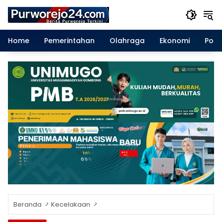
Langsung
ke
konten
Home
Pemerintahan
Olahraga
Ekonomi
Polit
Beranda
Kecelakaan