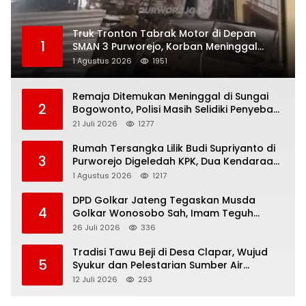
Truk Tronton Tabrak Motor di Depan
1
SMAN 3 Purworejo, Korban Meninggal
Dunia, Polisi Masih Selidiki Penyebab
1 Agustus 2026
1951
Remaja Ditemukan Meninggal di Sungai
2
Bogowonto, Polisi Masih Selidiki Penyebab
Kematian
21 Juli 2026
1277
Rumah Tersangka Lilik Budi Supriyanto di
3
Purworejo Digeledah KPK, Dua Kendaraan
Diamankan
1 Agustus 2026
1217
DPD Golkar Jateng Tegaskan Musda
4
Golkar Wonosobo Sah, Imam Teguh
Purnomo Terpilih Secara Aklamasi
26 Juli 2026
336
Tradisi Tawu Beji di Desa Clapar, Wujud
5
Syukur dan Pelestarian Sumber Air
Kehidupan yang Tak Pernah Kering
12 Juli 2026
293