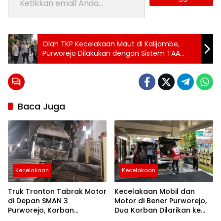
Tag:
Olah TKP Kecelakaan Maut di Kalijambe,
Topik:
24 jam
Purworejo Dilakukan dengan Sistem TAA
purworejo
oleh Mabes Polri
Laka
berita
24
jam
berita
Baca Juga
purworejo
berita
purworejo
hari ini
Berita
Purworejo
Terkini
Kecelakaan
Kecelakaan
berita
terkini
purworejo
Truk Tronton Tabrak Motor
Kecelakaan Mobil dan
di Depan SMAN 3
Motor di Bener Purworejo,
Purworejo, Korban
Dua Korban Dilarikan ke
Meninggal Dunia, Polisi
RSUD Tjitrowardojo