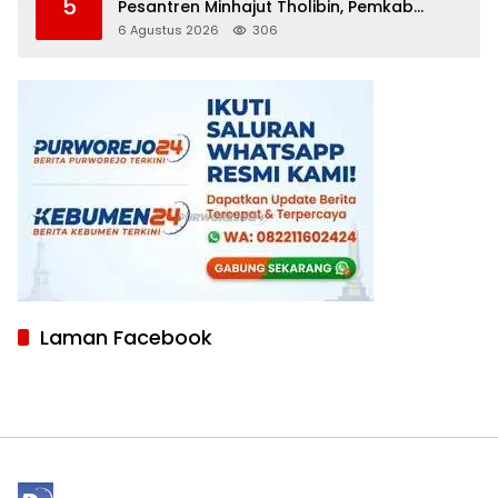
5
Pesantren Minhajut Tholibin, Pemkab
Purworejo Dorong Penundaan hingga
6 Agustus 2026
306
Gugatan Perdata Diproses
Laman Facebook