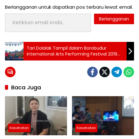
Berlangganan untuk dapatkan pos terbaru lewat email.
Ketikkan email Anda...
Berlangganan
Tag:
Tari Dolalak Tampil dalam Borobudur
berita
International Arts Performing Festival 2019
purworejo
dan Festival Lima Gunung
BPJS
kesehatan
Baca Juga
pemeriksaankesehatan
penyakit
kronis
periksa
gratis
Kesehatan
Kesehatan
Prolanis