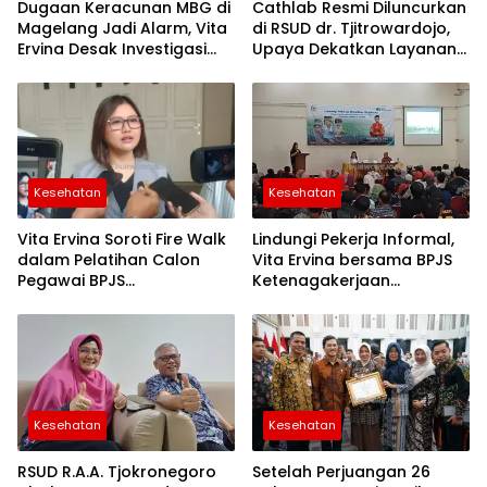
Dugaan Keracunan MBG di
Cathlab Resmi Diluncurkan
Magelang Jadi Alarm, Vita
di RSUD dr. Tjitrowardojo,
purworejo
Ervina Desak Investigasi
Upaya Dekatkan Layanan
Menyeluruh dan
Jantung bagi Masyarakat
purworejo24
Pengawasan Diperketat
Purworejo
puskesma
loano
Kesehatan
Kesehatan
Vita Ervina Soroti Fire Walk
Lindungi Pekerja Informal,
dalam Pelatihan Calon
Vita Ervina bersama BPJS
Pegawai BPJS
Ketenagakerjaan
Ketenagakerjaan:
Gencarkan Sosialisasi di
Penguatan Karakter Harus
Purworejo
Sejalan dengan
Keselamatan
Kesehatan
Kesehatan
RSUD R.A.A. Tjokronegoro
Setelah Perjuangan 26