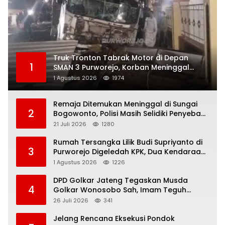
Truk Tronton Tabrak Motor di Depan
1
SMAN 3 Purworejo, Korban Meninggal
Dunia, Polisi Masih Selidiki Penyebab
1 Agustus 2026
1974
Remaja Ditemukan Meninggal di Sungai
2
Bogowonto, Polisi Masih Selidiki Penyebab
Kematian
21 Juli 2026
1280
Rumah Tersangka Lilik Budi Supriyanto di
3
Purworejo Digeledah KPK, Dua Kendaraan
Diamankan
1 Agustus 2026
1226
DPD Golkar Jateng Tegaskan Musda
4
Golkar Wonosobo Sah, Imam Teguh
Purnomo Terpilih Secara Aklamasi
26 Juli 2026
341
Jelang Rencana Eksekusi Pondok