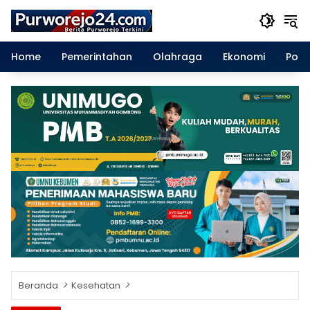
Langsung
ke
konten
Home
Pemerintahan
Olahraga
Ekonomi
Polit
Beranda
Kesehatan