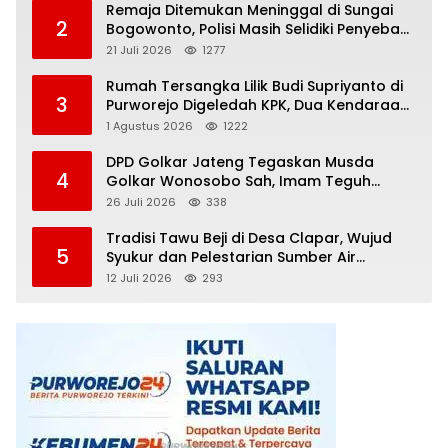
Remaja Ditemukan Meninggal di Sungai
2
Bogowonto, Polisi Masih Selidiki Penyebab
Kematian
21 Juli 2026
1277
Rumah Tersangka Lilik Budi Supriyanto di
3
Purworejo Digeledah KPK, Dua Kendaraan
Diamankan
1 Agustus 2026
1222
DPD Golkar Jateng Tegaskan Musda
4
Golkar Wonosobo Sah, Imam Teguh
Purnomo Terpilih Secara Aklamasi
26 Juli 2026
338
Tradisi Tawu Beji di Desa Clapar, Wujud
5
Syukur dan Pelestarian Sumber Air
Kehidupan yang Tak Pernah Kering
12 Juli 2026
293