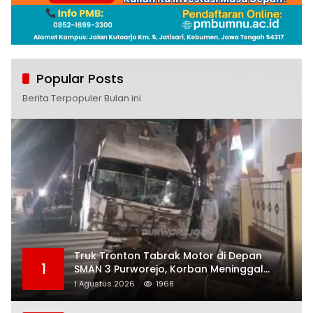
Popular Posts
Berita Terpopuler Bulan ini
Truk Tronton Tabrak Motor di Depan
1
SMAN 3 Purworejo, Korban Meninggal
Dunia, Polisi Masih Selidiki Penyebab
1 Agustus 2026
1968