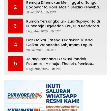
Remaja Ditemukan Meninggal di Sungai
2
Bogowonto, Polisi Masih Selidiki Penyebab
Kematian
21 Juli 2026
1277
Rumah Tersangka Lilik Budi Supriyanto di
3
Purworejo Digeledah KPK, Dua Kendaraan
Diamankan
1 Agustus 2026
1223
DPD Golkar Jateng Tegaskan Musda
4
Golkar Wonosobo Sah, Imam Teguh
Purnomo Terpilih Secara Aklamasi
26 Juli 2026
338
Jelang Rencana Eksekusi Pondok
5
Pesantren Minhajut Tholibin, Pemkab
Purworejo Dorong Penundaan hingga
6 Agustus 2026
299
Gugatan Perdata Diproses