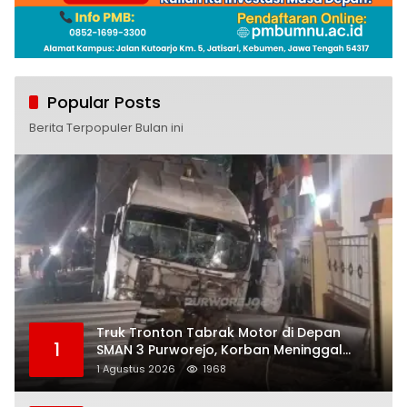
Popular Posts
Berita Terpopuler Bulan ini
Truk Tronton Tabrak Motor di Depan
1
SMAN 3 Purworejo, Korban Meninggal
Dunia, Polisi Masih Selidiki Penyebab
1 Agustus 2026
1968