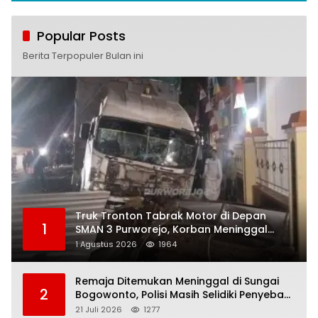
Popular Posts
Berita Terpopuler Bulan ini
Truk Tronton Tabrak Motor di Depan
1
SMAN 3 Purworejo, Korban Meninggal
Dunia, Polisi Masih Selidiki Penyebab
1 Agustus 2026
1964
Remaja Ditemukan Meninggal di Sungai
2
Bogowonto, Polisi Masih Selidiki Penyebab
Kematian
21 Juli 2026
1277