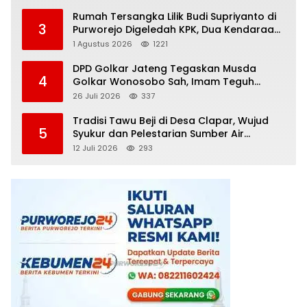
Rumah Tersangka Lilik Budi Supriyanto di
3
Purworejo Digeledah KPK, Dua Kendaraan
Diamankan
1 Agustus 2026
1221
DPD Golkar Jateng Tegaskan Musda
4
Golkar Wonosobo Sah, Imam Teguh
Purnomo Terpilih Secara Aklamasi
26 Juli 2026
337
Tradisi Tawu Beji di Desa Clapar, Wujud
5
Syukur dan Pelestarian Sumber Air
Kehidupan yang Tak Pernah Kering
12 Juli 2026
293