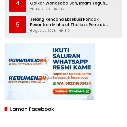
4
Golkar Wonosobo Sah, Imam Teguh
Purnomo Terpilih Secara Aklamasi
26 Juli 2026
342
Jelang Rencana Eksekusi Pondok
5
Pesantren Minhajut Tholibin, Pemkab
Purworejo Dorong Penundaan hingga
6 Agustus 2026
310
Gugatan Perdata Diproses
Laman Facebook