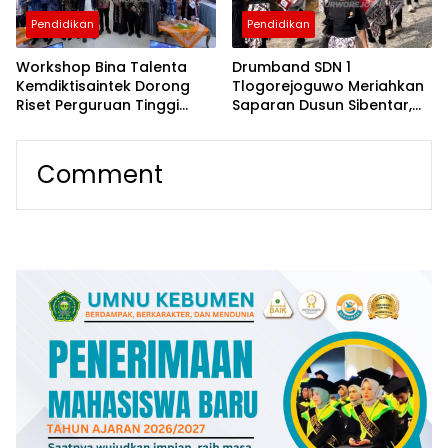
Pendidikan
Pendidikan
Workshop Bina Talenta
Drumband SDN 1
Kemdiktisaintek Dorong
Tlogorejoguwo Meriahkan
Riset Perguruan Tinggi
Saparan Dusun Sibentar,
Lebih Berdampak bagi
Jadi Wadah Pelestarian
Purworejo
Budaya dan Pendidikan
Karakter
Comment