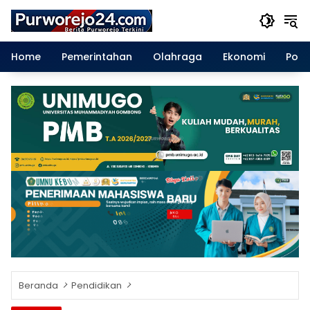
Langsung
ke
konten
Home
Pemerintahan
Olahraga
Ekonomi
Polit
Beranda
Pendidikan