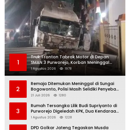
Truk Tronton Tabrak Motor di Depan
1
SMAN 3 Purworejo, Korban Meninggal
Dunia, Polisi Masih Selidiki Penyebab
1 Agustus 2026
1978
Remaja Ditemukan Meninggal di Sungai
2
Bogowonto, Polisi Masih Selidiki Penyebab
Kematian
21 Juli 2026
1280
Rumah Tersangka Lilik Budi Supriyanto di
3
Purworejo Digeledah KPK, Dua Kendaraan
Diamankan
1 Agustus 2026
1228
DPD Golkar Jateng Tegaskan Musda