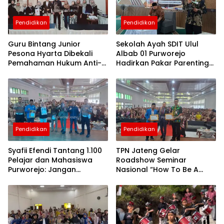
Purworejo
Terkini
Pendidikan
Pendidikan
berita
terkini
purworejo
Guru Bintang Junior
Sekolah Ayah SDIT Ulul
Pesona Hyarta Dibekali
Albab 01 Purworejo
Pemahaman Hukum Anti-
Hadirkan Pakar Parenting
Bullying, Dorong Sekolah
Nasional, Tekankan Peran
Jadi Ruang Aman bagi
Ayah dalam Membentuk
Siswa
Karakter Anak
Pendidikan
Pendidikan
Syafii Efendi Tantang 1.100
TPN Jateng Gelar
Pelajar dan Mahasiswa
Roadshow Seminar
Purworejo: Jangan
Nasional “How To Be A
Bermimpi Jadi PNS Saja,
Great Teacher” Dihadiri
Beranilah Jadi Pemilik
Ribuan Guru di Purworejo
Usaha