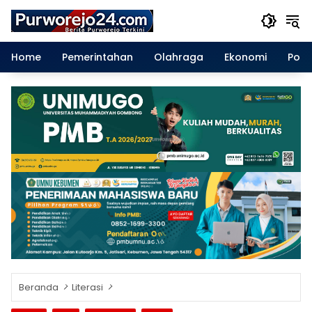
Langsung
ke
konten
Home
Pemerintahan
Olahraga
Ekonomi
Polit
Beranda
Literasi