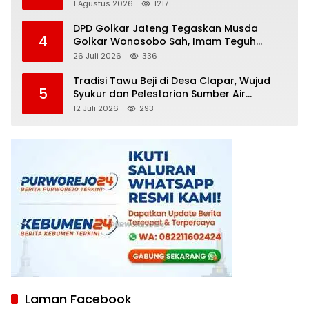
Diamankan
1 Agustus 2026
1217
DPD Golkar Jateng Tegaskan Musda
4
Golkar Wonosobo Sah, Imam Teguh
Purnomo Terpilih Secara Aklamasi
26 Juli 2026
336
Tradisi Tawu Beji di Desa Clapar, Wujud
5
Syukur dan Pelestarian Sumber Air
Kehidupan yang Tak Pernah Kering
12 Juli 2026
293
Laman Facebook