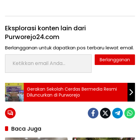
Eksplorasi konten lain dari
Purworejo24.com
Berlangganan untuk dapatkan pos terbaru lewat email.
Ketikkan email Anda...
Berlangganan
Tag:
Gerakan Sekolah Cerdas Bermedia Resmi
24 jam
Diluncurkan di Purworejo
purworejo
Gerakan
Literasi
Gerakan
Baca Juga
Literasi
Sekolah