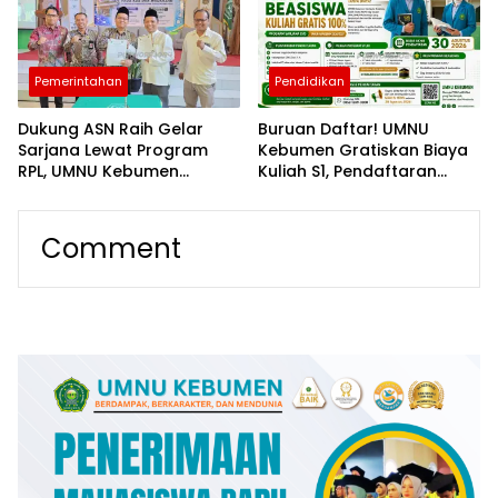
Pemerintahan
Pendidikan
Dukung ASN Raih Gelar
Buruan Daftar! UMNU
Sarjana Lewat Program
Kebumen Gratiskan Biaya
RPL, UMNU Kebumen
Kuliah S1, Pendaftaran
Gandeng Kemenag
Ditutup 30 Agustus
Purbalingga Berpredikat
WBK
Comment