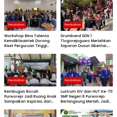
purworejo24
SMPN
41
Purworejo
Pendidikan
Pendidikan
Workshop Bina Talenta
Drumband SDN 1
Kemdiktisaintek Dorong
Tlogorejoguwo Meriahkan
Riset Perguruan Tinggi
Saparan Dusun Sibentar,
Lebih Berdampak bagi
Jadi Wadah Pelestarian
Purworejo
Budaya dan Pendidikan
Karakter
Pendidikan
Pendidikan
Rembugan Bocah
Lustrum XIV dan HUT Ke-70
Purworejo Jadi Ruang Anak
SMP Negeri 6 Purworejo
Sampaikan Aspirasi, dari
Berlangsung Meriah, Jadi
Perundungan hingga
Momentum Perkuat Mutu
Ruang Ramah Anak
Pendidikan, Karakter, dan
Sinergi Alumni