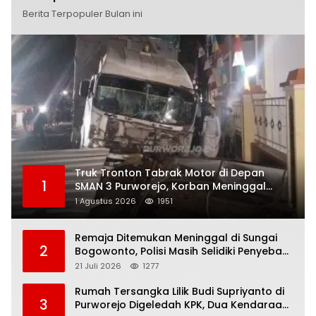
Berita Terpopuler Bulan ini
Truk Tronton Tabrak Motor di Depan
1
SMAN 3 Purworejo, Korban Meninggal
Dunia, Polisi Masih Selidiki Penyebab
1 Agustus 2026
1951
Remaja Ditemukan Meninggal di Sungai
2
Bogowonto, Polisi Masih Selidiki Penyebab
Kematian
21 Juli 2026
1277
Rumah Tersangka Lilik Budi Supriyanto di
3
Purworejo Digeledah KPK, Dua Kendaraan