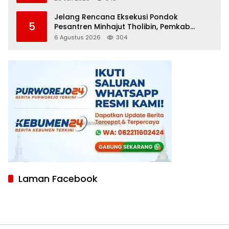
Jelang Rencana Eksekusi Pondok
5
Pesantren Minhajut Tholibin, Pemkab
Purworejo Dorong Penundaan hingga
6 Agustus 2026
304
Gugatan Perdata Diproses
Laman Facebook