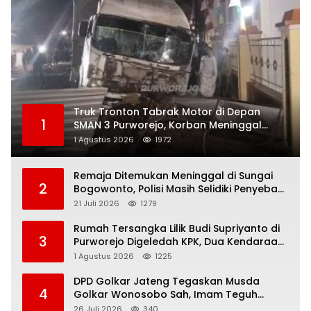
Truk Tronton Tabrak Motor di Depan
1
SMAN 3 Purworejo, Korban Meninggal
Dunia, Polisi Masih Selidiki Penyebab
1 Agustus 2026
1972
Remaja Ditemukan Meninggal di Sungai
2
Bogowonto, Polisi Masih Selidiki Penyebab
Kematian
21 Juli 2026
1279
Rumah Tersangka Lilik Budi Supriyanto di
3
Purworejo Digeledah KPK, Dua Kendaraan
Diamankan
1 Agustus 2026
1225
DPD Golkar Jateng Tegaskan Musda
4
Golkar Wonosobo Sah, Imam Teguh
Purnomo Terpilih Secara Aklamasi
26 Juli 2026
340