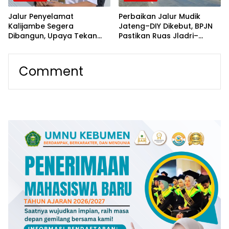
Jalur Penyelamat
Perbaikan Jalur Mudik
Kalijambe Segera
Jateng–DIY Dikebut, BPJN
Dibangun, Upaya Tekan
Pastikan Ruas Jladri–
Angka Kecelakaan di Jalur
Wawar–Congot Zero
Rawan
Lubang Jelang Lebaran
Comment