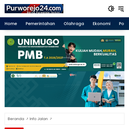
Langsung
ke
konten
Home
Pemerintahan
Olahraga
Ekonomi
Polit
Beranda
Info Jalan