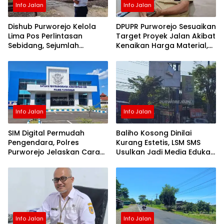
Info Jalan
Info Jalan
berita
terkini
purworejo
Dishub Purworejo Kelola
DPUPR Purworejo Sesuaikan
Lima Pos Perlintasan
Target Proyek Jalan Akibat
Sebidang, Sejumlah
Kenaikan Harga Material,
Perlintasan Tak Terjaga
Tender Segera Dimulai
Direncanakan Ditutup dan
Ditingkatkan
Keselamatannya
Info Jalan
Info Jalan
SIM Digital Permudah
Baliho Kosong Dinilai
Pengendara, Polres
Kurang Estetis, LSM SMS
Purworejo Jelaskan Cara
Usulkan Jadi Media Edukasi
dan Fungsinya
Publik
Info Jalan
Info Jalan