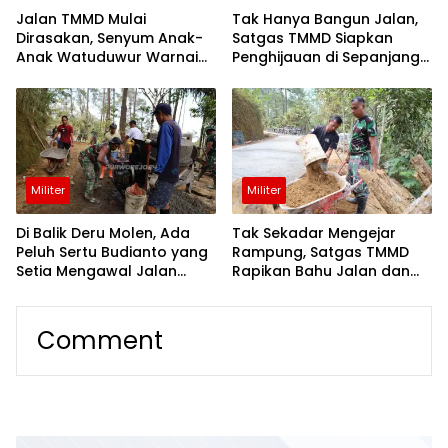
Jalan TMMD Mulai
Tak Hanya Bangun Jalan,
Dirasakan, Senyum Anak-
Satgas TMMD Siapkan
Anak Watuduwur Warnai
Penghijauan di Sepanjang
Perjalanan Pulang
Watuduwur
Militer
Militer
Di Balik Deru Molen, Ada
Tak Sekadar Mengejar
Peluh Sertu Budianto yang
Rampung, Satgas TMMD
Setia Mengawal Jalan
Rapikan Bahu Jalan dan
Watuduwur
Perkuat Permukaan
Comment