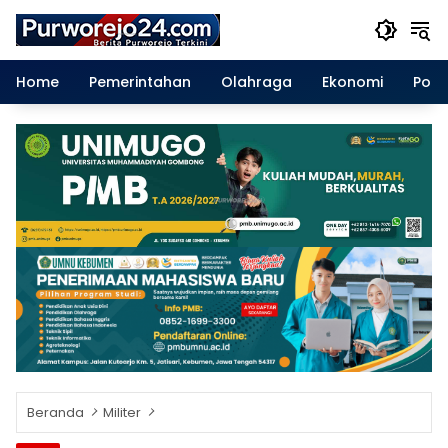
Langsung
ke
konten
Home
Pemerintahan
Olahraga
Ekonomi
Polit
Beranda
Militer