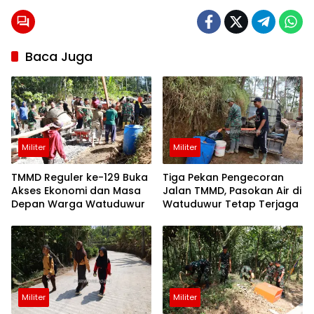
berita
24
jam
berita
Baca Juga
purworejo
berita
purworejo
hari ini
Berita
Purworejo
Terkini
Militer
Militer
berita
terkini
purworejo
TMMD Reguler ke-129 Buka
Tiga Pekan Pengecoran
Akses Ekonomi dan Masa
Jalan TMMD, Pasokan Air di
Depan Warga Watuduwur
Watuduwur Tetap Terjaga
Militer
Militer