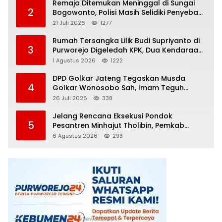
Remaja Ditemukan Meninggal di Sungai
2
Bogowonto, Polisi Masih Selidiki Penyebab
Kematian
21 Juli 2026
1277
Rumah Tersangka Lilik Budi Supriyanto di
3
Purworejo Digeledah KPK, Dua Kendaraan
Diamankan
1 Agustus 2026
1222
DPD Golkar Jateng Tegaskan Musda
4
Golkar Wonosobo Sah, Imam Teguh
Purnomo Terpilih Secara Aklamasi
26 Juli 2026
338
Jelang Rencana Eksekusi Pondok
5
Pesantren Minhajut Tholibin, Pemkab
Purworejo Dorong Penundaan hingga
6 Agustus 2026
293
Gugatan Perdata Diproses