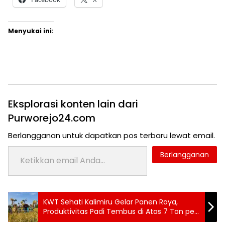
Menyukai ini:
Eksplorasi konten lain dari
Purworejo24.com
Berlangganan untuk dapatkan pos terbaru lewat email.
Ketikkan email Anda...
Berlangganan
Tag:
KWT Sehati Kalimiru Gelar Panen Raya,
24 jam
Produktivitas Padi Tembus di Atas 7 Ton per
purworejo
Hektare