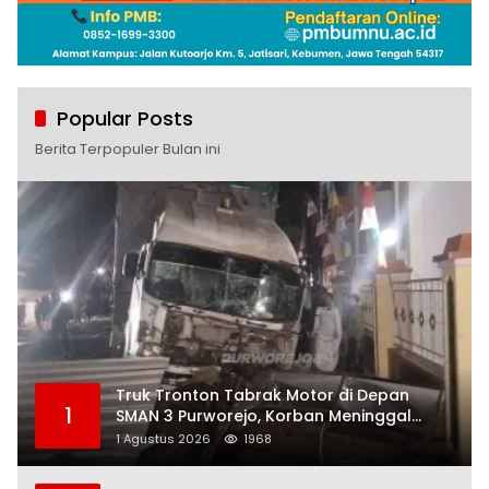
Popular Posts
Berita Terpopuler Bulan ini
Truk Tronton Tabrak Motor di Depan
1
SMAN 3 Purworejo, Korban Meninggal
Dunia, Polisi Masih Selidiki Penyebab
1 Agustus 2026
1968