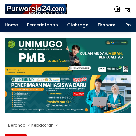
Langsung
ke
konten
Home
Pemerintahan
Olahraga
Ekonomi
Polit
Beranda
Kebakaran