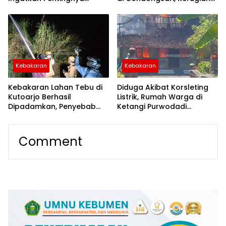
Waspada Tanda
Ditaksir Puluhan Juta
Gangguan Kendaraan
Rupiah
Kebakaran
Kebakaran
Kebakaran Lahan Tebu di
Diduga Akibat Korsleting
Kutoarjo Berhasil
Listrik, Rumah Warga di
Dipadamkan, Penyebab
Ketangi Purwodadi
Masih Diselidiki
Terbakar
Comment