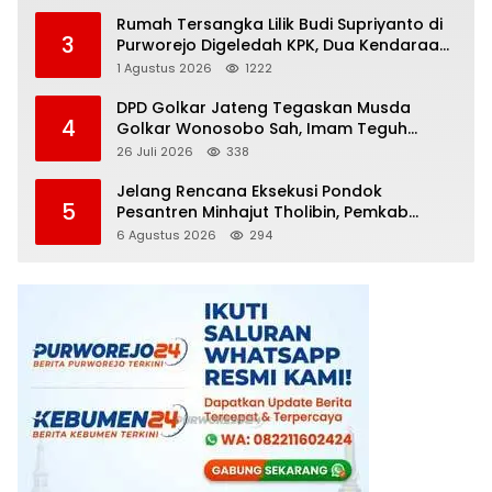
Rumah Tersangka Lilik Budi Supriyanto di
3
Purworejo Digeledah KPK, Dua Kendaraan
Diamankan
1 Agustus 2026
1222
DPD Golkar Jateng Tegaskan Musda
4
Golkar Wonosobo Sah, Imam Teguh
Purnomo Terpilih Secara Aklamasi
26 Juli 2026
338
Jelang Rencana Eksekusi Pondok
5
Pesantren Minhajut Tholibin, Pemkab
Purworejo Dorong Penundaan hingga
6 Agustus 2026
294
Gugatan Perdata Diproses