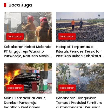
berita
Baca Juga
purworejo
berita
purworejo
hari ini
Berita
Purworejo
Terkini
Kebakaran
Kebakaran
berita
terkini
purworejo
Kebakaran Hebat Melanda
Hotspot Terpantau di
PT Unggulrejo Wasono
Pituruh, Pemdes Tersidilor
Purworejo, Ratusan Mesin
Pastikan Bukan Kebakaran
Tenun Dilaporkan Rusak
Hutan
Kebakaran
Kebakaran
Mobil Terbakar di Wirun,
Kebakaran Hanguskan
Damkar Purworejo
Tempat Produksi Furniture
Ingatkan Pentingnya
di Condongsari, Kerugian