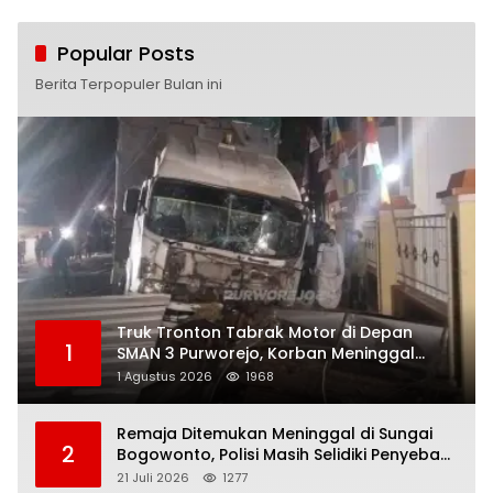
Popular Posts
Berita Terpopuler Bulan ini
Truk Tronton Tabrak Motor di Depan
1
SMAN 3 Purworejo, Korban Meninggal
Dunia, Polisi Masih Selidiki Penyebab
1 Agustus 2026
1968
Remaja Ditemukan Meninggal di Sungai
2
Bogowonto, Polisi Masih Selidiki Penyebab
Kematian
21 Juli 2026
1277