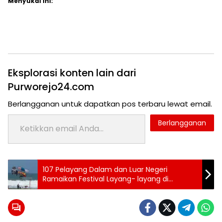
Menyukai ini:
Eksplorasi konten lain dari
Purworejo24.com
Berlangganan untuk dapatkan pos terbaru lewat email.
Ketikkan email Anda...
Berlangganan
Tag:
107 Pelayang Dalam dan Luar Negeri
Topik:
24 jam
Ramaikan Festival Layang- layang di
purworejo
Purworejo
Kecamatan
berita
24
jam