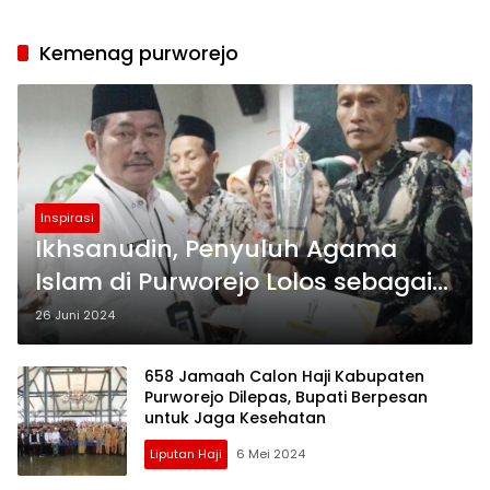
Kemenag purworejo
Inspirasi
Ikhsanudin, Penyuluh Agama
Islam di Purworejo Lolos sebagai
Nominator 10 Besar PAI Award
26 Juni 2024
2024
658 Jamaah Calon Haji Kabupaten
Purworejo Dilepas, Bupati Berpesan
untuk Jaga Kesehatan
Liputan Haji
6 Mei 2024