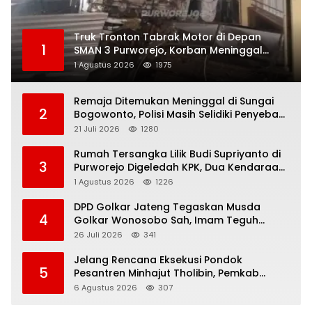
Truk Tronton Tabrak Motor di Depan
1
SMAN 3 Purworejo, Korban Meninggal
Dunia, Polisi Masih Selidiki Penyebab
1 Agustus 2026
1975
Remaja Ditemukan Meninggal di Sungai
2
Bogowonto, Polisi Masih Selidiki Penyebab
Kematian
21 Juli 2026
1280
Rumah Tersangka Lilik Budi Supriyanto di
3
Purworejo Digeledah KPK, Dua Kendaraan
Diamankan
1 Agustus 2026
1226
DPD Golkar Jateng Tegaskan Musda
4
Golkar Wonosobo Sah, Imam Teguh
Purnomo Terpilih Secara Aklamasi
26 Juli 2026
341
Jelang Rencana Eksekusi Pondok
5
Pesantren Minhajut Tholibin, Pemkab
Purworejo Dorong Penundaan hingga
6 Agustus 2026
307
Gugatan Perdata Diproses