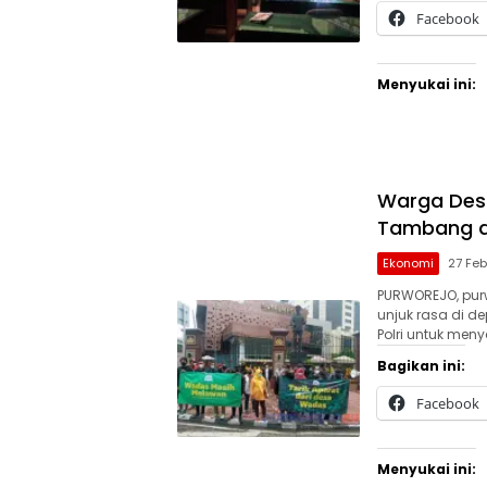
Facebook
Menyukai ini:
Purworejo24.com
Warga Desa
Tambang di
Ekonomi
27 Feb
PURWOREJO, pur
unjuk rasa di d
Polri untuk me
Bagikan ini:
Facebook
Menyukai ini: