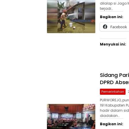
dilalap si Jago
terjadi…
Bagikan ini:
Facebook
Menyukai ini:
Sidang Par
DPRD Abse
Pemerintahan
PURWOREJO, purw
191 Kabupaten P
hadir dalam si
diadakan…
Bagikan ini: