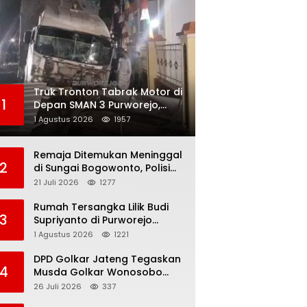
Truk Tronton Tabrak Motor di
1
Depan SMAN 3 Purworejo,
Korban Meninggal Dunia,
1 Agustus 2026
1957
Polisi Masih Selidiki Penyebab
Remaja Ditemukan Meninggal
2
di Sungai Bogowonto, Polisi
Masih Selidiki Penyebab
21 Juli 2026
1277
Kematian
Rumah Tersangka Lilik Budi
3
Supriyanto di Purworejo
Digeledah KPK, Dua
1 Agustus 2026
1221
Kendaraan Diamankan
DPD Golkar Jateng Tegaskan
4
Musda Golkar Wonosobo
Sah, Imam Teguh Purnomo
26 Juli 2026
337
Terpilih Secara Aklamasi