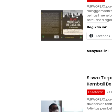
PURWOREJO, purw
menggambarkan 
berhasil menerb
bernuansa aga
Bagikan ini:
Facebook
Menyukai ini:
Siswa Terp
Kembali Be
Kesehatan
24 
PURWOREJO, pur
dikabarkan telah
Aktivitas pembe