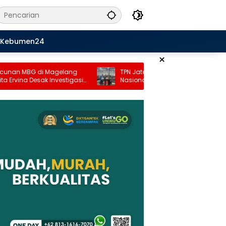
Kebumen24
×
elang
TPN Jateng Gelar Roadshow Seminar
estigasi
Nasional “How To Be A Great Teacher”
erketat
Dihadiri Ribuan Guru di Purworejo