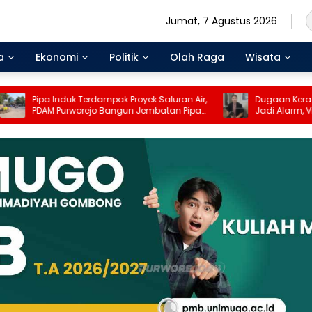
Jumat, 7 Agustus 2026
a
Ekonomi
Politik
Olah Raga
Wisata
Terdampak Proyek Saluran Air,
Dugaan Keracunan MBG di Mag
rejo Bangun Jembatan Pipa
Jadi Alarm, Vita Ervina Desak Inv
s Pasar Suronegaran
Menyeluruh dan Pengawasan Dip