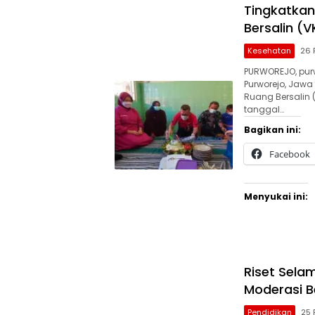
Tingkatkan
Bersalin (
Kesehatan
26 
PURWOREJO, purw
Purworejo, Jaw
Ruang Bersalin 
tanggal…
Bagikan ini:
Facebook
Menyukai ini:
Riset Sela
Moderasi B
Pendidikan
25 