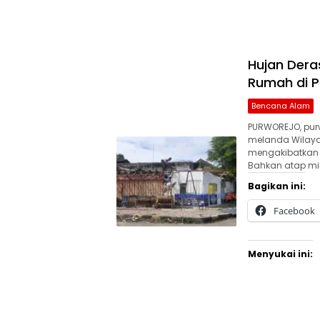
Hujan Dera
Rumah di P
Bencana Alam
PURWOREJO, pur
melanda Wilayah
mengakibatkan p
Bahkan atap mil
Bagikan ini:
Facebook
Menyukai ini: