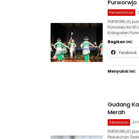
Purworwjo
Pemerintahan
PURWOREJO, pur
Purworejo ke 1
Kabupaten Purwo
Bagikan ini:
Facebook
Menyukai ini:
Gudang Kar
Merah
Kebakaran
27 
PURWOREJO, pur
Pedukuhan Sedep