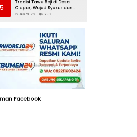
Tradisi Tawu Beji di Desa
5
Clapar, Wujud Syukur dan
Pelestarian Sumber Air
12 Juli 2026
293
Kehidupan yang Tak Pernah
Kering
aman Facebook