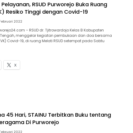
 Pelayanan, RSUD Purworejo Buka Ruang
VK) Resiko Tinggi dengan Covid-19
Februari 2022
orejo24.com – RSUD dr. Tjitrowardojo Kelas B Kabupaten
a Tengah, menggelar kegiatan pembukaan dan doa bersama
(VK) Covid-19, di ruang Melati RSUD setempat pada Sabtu
X
ma 45 Hari, STAINU Terbitkan Buku tentang
eragama Di Purworejo
Februari 2022