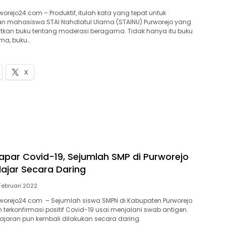
orejo24.com – Produktif, itulah kata yang tepat untuk
mahasiswa STAI Nahdlatul Ulama (STAINU) Purworejo yang
itkan buku tentang moderasi beragama. Tidak hanya itu buku
ma, buku…
X
apar Covid-19, Sejumlah SMP di Purworejo
lajar Secara Daring
Februari 2022
worejo24.com – Sejumlah siswa SMPN di Kabupaten Purworejo
 terkonfirmasi positif Covid-19 usai menjalani swab antigen.
lajaran pun kembali dilakukan secara daring.