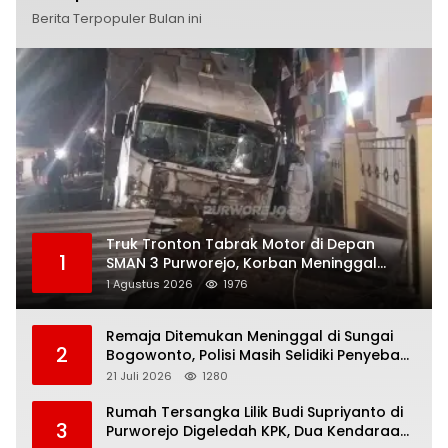
Berita Terpopuler Bulan ini
Truk Tronton Tabrak Motor di Depan
1
SMAN 3 Purworejo, Korban Meninggal
Dunia, Polisi Masih Selidiki Penyebab
1 Agustus 2026
1976
Remaja Ditemukan Meninggal di Sungai
2
Bogowonto, Polisi Masih Selidiki Penyebab
Kematian
21 Juli 2026
1280
Rumah Tersangka Lilik Budi Supriyanto di
3
Purworejo Digeledah KPK, Dua Kendaraan