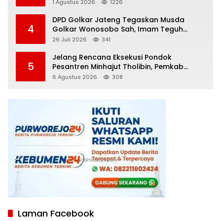
Diamankan
1 Agustus 2026
1226
DPD Golkar Jateng Tegaskan Musda
4
Golkar Wonosobo Sah, Imam Teguh
Purnomo Terpilih Secara Aklamasi
26 Juli 2026
341
Jelang Rencana Eksekusi Pondok
5
Pesantren Minhajut Tholibin, Pemkab
Purworejo Dorong Penundaan hingga
6 Agustus 2026
308
Gugatan Perdata Diproses
Laman Facebook